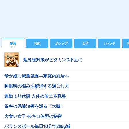
健康
芸能
ゴシップ
女子
トレンド
Y
紫外線対策がビタミンD不足に
母が娘に減量強要→家庭内別居へ
睡眠時の悩みを解消する過ごし方
運動より代謝 人体の省エネ戦略
歯科の保健治療を巡る「大嘘」
大食い女子 46キロ体型の秘密
バランスボール毎日10分で20kg減