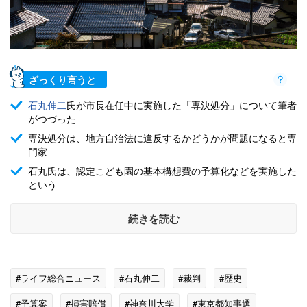
ざっくり言うと
石丸伸二
氏が市長在任中に実施した「専決処分」について筆者
がつづった
専決処分は、地方自治法に違反するかどうかが問題になると専
門家
石丸氏は、認定こども園の基本構想費の予算化などを実施した
という
続きを読む
#ライフ総合ニュース
#石丸伸二
#裁判
#歴史
#予算案
#損害賠償
#神奈川大学
#東京都知事選