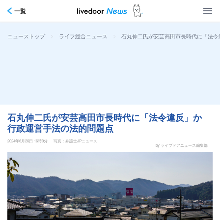
一覧
>
>
石丸伸二氏が安芸高田市長時代に「法令
ニューストップ
ライフ総合ニュース
石丸伸二氏が安芸高田市長時代に「法令違反」か
行政運営手法の法的問題点
2024年6月26日 16時0分
写真：弁護士JPニュース
by ライブドアニュース編集部