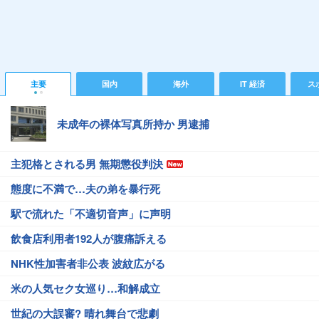
主要
国内
海外
IT 経済
ス
未成年の裸体写真所持か 男逮捕
主犯格とされる男 無期懲役判決
態度に不満で…夫の弟を暴行死
駅で流れた「不適切音声」に声明
飲食店利用者192人が腹痛訴える
NHK性加害者非公表 波紋広がる
米の人気セク女巡り…和解成立
世紀の大誤審? 晴れ舞台で悲劇