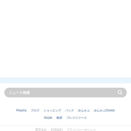
Peachy
ブログ
ショッピング
バンク
みんかぶ
みんかぶChoice
Kstyle
株探
プレスリリース
運営会社
利用規約
プライバシーポリシー