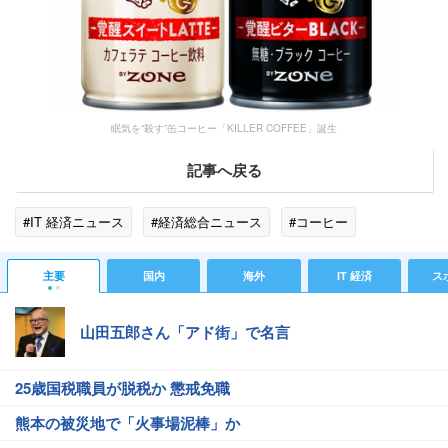
眠気を“殺す”缶コーヒー「KILLER COFFEE」誕生
記事へ戻る
#IT 経済ニュース
#経済総合ニュース
#コーヒー
主要
国内
海外
IT 経済
ス
山田五郎さん「アド街」で名言
25歳国税職員が脱税か 懲戒免職
熊本の被災地で「火事場泥棒」か