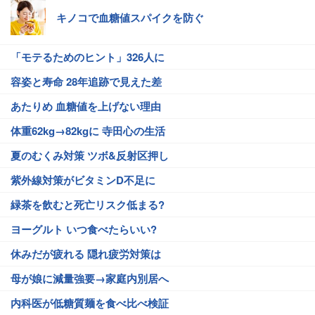
キノコで血糖値スパイクを防ぐ
「モテるためのヒント」326人に
容姿と寿命 28年追跡で見えた差
あたりめ 血糖値を上げない理由
体重62kg→82kgに 寺田心の生活
夏のむくみ対策 ツボ&反射区押し
紫外線対策がビタミンD不足に
緑茶を飲むと死亡リスク低まる?
ヨーグルト いつ食べたらいい?
休みだが疲れる 隠れ疲労対策は
母が娘に減量強要→家庭内別居へ
内科医が低糖質麺を食べ比べ検証