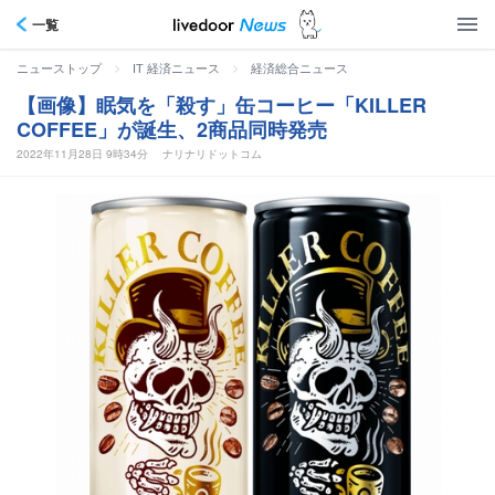
一覧
>
>
ニューストップ
IT 経済ニュース
経済総合ニュース
【画像】眠気を「殺す」缶コーヒー「KILLER
COFFEE」が誕生、2商品同時発売
2022年11月28日 9時34分
ナリナリドットコム