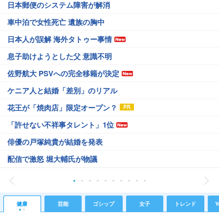
日本郵便のシステム障害が解消
車中泊で女性死亡 遺族の胸中
日本人が誤解 海外タトゥー事情
息子助けようとした父 意識不明
佐野航大 PSVへの完全移籍が決定
ケニア人と結婚「差別」のリアル
花王が「焼肉店」限定オープン？
「許せない不祥事タレント」1位
俳優の戸塚純貴が結婚を発表
配信で激怒 堀大輔氏が物議
健康
芸能
ゴシップ
女子
トレンド
Y