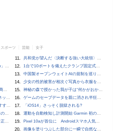
スポーツ
芸能
女子
11.
共和党が望んだ〈決断する強い大統領〉が統治するアメリカの到来──「アメリカン・ドッペルゲンガー」by 池田純一#14
言われる？
12.
1台で10ポートを備えたクランプ固定式電源タップ「Anker Nano Power Strip (10-in-1, 70W, クランプ式)」レビュー
13.
中国製オープンウェイトAIの規制を巡り、シリコンバレーで意見が二分
14.
少女の性的被害が相次ぐ写真から衣服を剥ぎ取るAIポルノアプリ「ClothOff」の背後にいる人物とは？
売開始
15.
神秘の森で授かった我が子は“何かがおかしい”『ナイトボーン -夜哭-』本編映像解禁 母の絶叫顔うちわが全国の劇場に［ホラー通信］
秋の陣】
16.
ゲームのセーブデータを親に消され半狂乱になった少年
UIDE
17.
「iOS14」さっそく脱獄される?
響も
18.
運動を自動検知し計測開始 Garmin 初のスマートバンドを発売 10日間のロングバッテリーで手間いらず
付開始
19.
Pixel 10aが首位に Androidスマホ人気ランキングTOP10 2026/8/8
20.
画像を塗りつぶした部分に一瞬で自然な画像を補完する技術を早稲田大学の研究者が開発