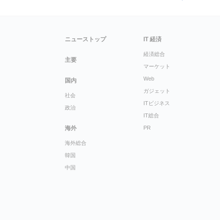
ニューストップ
IT 経済
経済総合
主要
マーケット
Web
国内
ガジェット
社会
ITビジネス
政治
IT総合
海外
PR
海外総合
韓国
中国