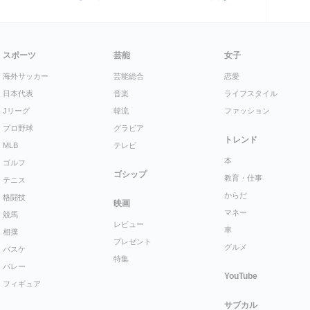
スポーツ
芸能
女子
海外サッカー
芸能総合
恋愛
日本代表
音楽
ライフスタイル
Jリーグ
韓流
ファッション
プロ野球
グラビア
トレンド
MLB
テレビ
本
ゴルフ
ゴシップ
教育・仕事
テニス
からだ
格闘技
映画
マネー
競馬
レビュー
車
相撲
プレゼント
グルメ
バスケ
特集
バレー
YouTube
フィギュア
サブカル