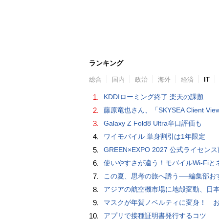
ランキング
総合
国内
政治
海外
経済
IT
1.
KDDIローミング終了 楽天の課題
2.
藤原竜也さん、「SKYSEA Client View」新CMで「AI労務改善」をアピール 働き方をAIが分析したら「すぐに休んで」と
3.
Galaxy Z Fold8 Ultra辛口評価も
4.
ワイモバイル 単身割引は1年限定
5.
GREEN×EXPO 2027 公式ライセンス商品！初の「トゥンクトゥンク」公式LINEスタンプ、販
6.
使いやすさが違う！モバイルWi-FiとネットHDD【PC-DIY 
7.
この夏、思考の旅へ誘う──編集部おすすめの7冊：WIRED BOOK G
8.
アジアの航空機市場に地殻変動、日本のサプライヤーに影
9.
マスクが年賀ノベルティに変身！ お正月特別パッケージの注文受
10.
アプリで接種証明書発行するコツ