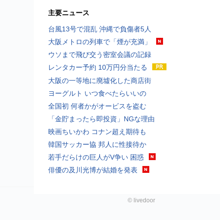
主要ニュース
台風13号で混乱 沖縄で負傷者5人
大阪メトロの列車で「煙が充満」
ウソまで飛び交う密室会議の記録
レンタカー予約 10万円分当たる
大阪の一等地に廃墟化した商店街
ヨーグルト いつ食べたらいいの
全国初 何者かがオービスを盗む
「金貯まったら即投資」NGな理由
映画ちいかわ コナン超え期待も
韓国サッカー協 邦人に性接待か
若手だらけの巨人がV争い 困惑
俳優の及川光博が結婚を発表
©
livedoor