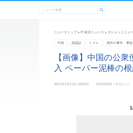
ニューストップ
IT 経済ニュース
ガジェットニュ
>
>
中国
顔認証
トイレ
海外の事件・事故
【画像】中国の公衆
入 ペーパー泥棒の根絶
2017年3月21日 21時0分
GIGAZINE（ギガジン）
1