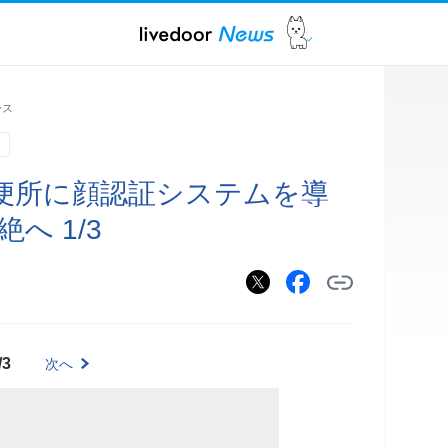
ース
便所に顔認証システムを導
へ 1/3
/3
次へ