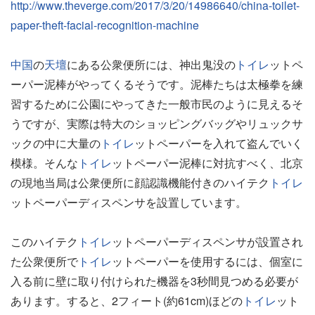
http://www.theverge.com/2017/3/20/14986640/china-toilet-
paper-theft-facial-recognition-machine
中国
の
天壇
にある公衆便所には、神出鬼没の
トイレ
ットペ
ーパー泥棒がやってくるそうです。泥棒たちは太極拳を練
習するために公園にやってきた一般市民のように見えるそ
うですが、実際は特大のショッピングバッグやリュックサ
ックの中に大量の
トイレ
ットペーパーを入れて盗んでいく
模様。そんな
トイレ
ットペーパー泥棒に対抗すべく、北京
の現地当局は公衆便所に顔認識機能付きのハイテク
トイレ
ットペーパーディスペンサを設置しています。
このハイテク
トイレ
ットペーパーディスペンサが設置され
た公衆便所で
トイレ
ットペーパーを使用するには、個室に
入る前に壁に取り付けられた機器を3秒間見つめる必要が
あります。すると、2フィート(約61cm)ほどの
トイレ
ット