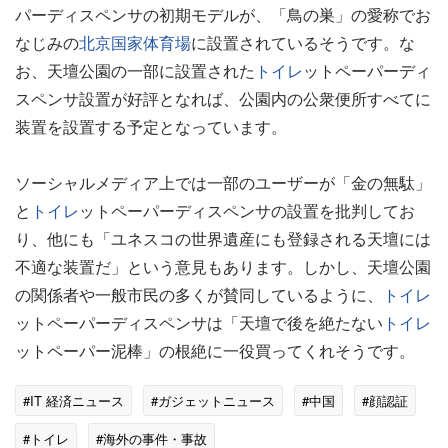
パーディスペンサの初期モデルが、「鳥の巣」の愛称でお
なじみの
北京国家体育場
に設置されているそうです。な
お、天壇公園の一部に設置された
トイレ
ットペーパーディ
スペンサ設置が好評となれば、公園内の公衆便所すべてに
装置を設置する予定となっています。
ソーシャルメディア上では一部のユーザーが「金の無駄」
と
トイレ
ットペーパーディスペンサの設置を批判してお
り、他にも「ユネスコの世界遺産にも登録される天壇には
不適な装置だ」という意見もあります。しかし、天壇公園
の関係者や一般市民の多くが賛同しているように、
トイレ
ットペーパーディスペンサは「天壇で後を絶たない
トイレ
ットペーパー泥棒」の根絶に一役買ってくれそうです。
#IT 経済ニュース
#ガジェットニュース
#中国
#顔認証
#トイレ
#海外の事件・事故