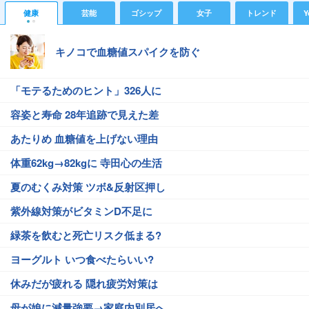
健康
芸能
ゴシップ
女子
トレンド
Y
キノコで血糖値スパイクを防ぐ
「モテるためのヒント」326人に
容姿と寿命 28年追跡で見えた差
あたりめ 血糖値を上げない理由
体重62kg→82kgに 寺田心の生活
夏のむくみ対策 ツボ&反射区押し
紫外線対策がビタミンD不足に
緑茶を飲むと死亡リスク低まる?
ヨーグルト いつ食べたらいい?
休みだが疲れる 隠れ疲労対策は
母が娘に減量強要→家庭内別居へ