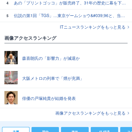
あの「プリントゴッコ」が販売終了、31年の歴史に幕を下ろす
4
伝説の第1回「TGS」…東京ゲームショウ&#039;96と、当時のベストゲーム10本：レトロゲーム浪漫街道
5
ITニュースランキングをもっと見る
画像アクセスランキング
森喜朗氏の「影響力」が減退か
大阪メトロの列車で「煙が充満」
俳優の戸塚純貴が結婚を発表
画像アクセスランキングをもっと見る
主要
国内
海外
IT 経済
ス