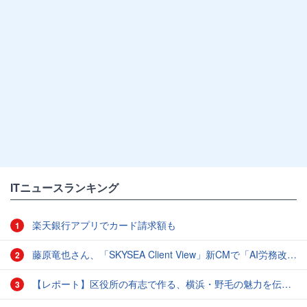
ITニュースランキング
楽天銀行アプリでカード請求額も
1
藤原竜也さん、「SKYSEA Client View」新CMで「AI労務改善」をアピール 働き方をAIが分析したら「すぐに休んで」と言われる？
2
【レポート】区役所の有志で作る、横浜・野毛の魅力を伝えるCM
3