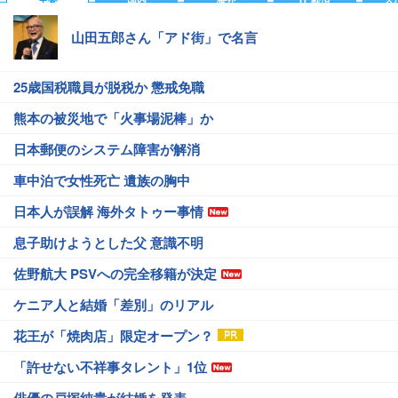
山田五郎さん「アド街」で名言
25歳国税職員が脱税か 懲戒免職
熊本の被災地で「火事場泥棒」か
日本郵便のシステム障害が解消
車中泊で女性死亡 遺族の胸中
日本人が誤解 海外タトゥー事情
息子助けようとした父 意識不明
佐野航大 PSVへの完全移籍が決定
ケニア人と結婚「差別」のリアル
花王が「焼肉店」限定オープン？
「許せない不祥事タレント」1位