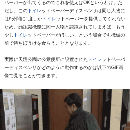
ペーパーが出てくるのでこれを使えばOKというわけ。た
だし、この
トイレ
ットペーパーディスペンサは同じ人物に
は9分間に1度しか
トイレ
ットペーパーを提供してくれない
ため、顔認識機能に同一人物と認識されてしまえば「もう
少し
トイレ
ットペーパーがほしい」という場合でも機械の
前で待ちぼうけを食らうこととなります。
実際に天壇公園の公衆便所に設置された
トイレ
ットペーパ
ーディスペンサがどのように動作するのかは以下のGIF画
像で見ることができます。