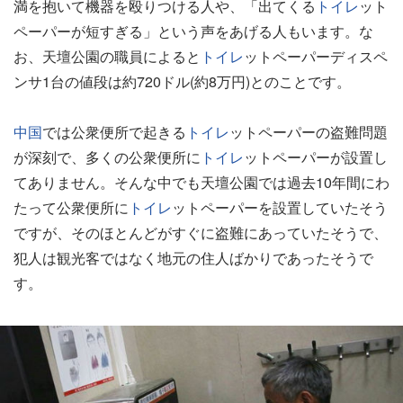
満を抱いて機器を殴りつける人や、「出てくる
トイレ
ット
ペーパーが短すぎる」という声をあげる人もいます。な
お、天壇公園の職員によると
トイレ
ットペーパーディスペ
ンサ1台の値段は約720ドル(約8万円)とのことです。
中国
では公衆便所で起きる
トイレ
ットペーパーの盗難問題
が深刻で、多くの公衆便所に
トイレ
ットペーパーが設置し
てありません。そんな中でも天壇公園では過去10年間にわ
たって公衆便所に
トイレ
ットペーパーを設置していたそう
ですが、そのほとんどがすぐに盗難にあっていたそうで、
犯人は観光客ではなく地元の住人ばかりであったそうで
す。