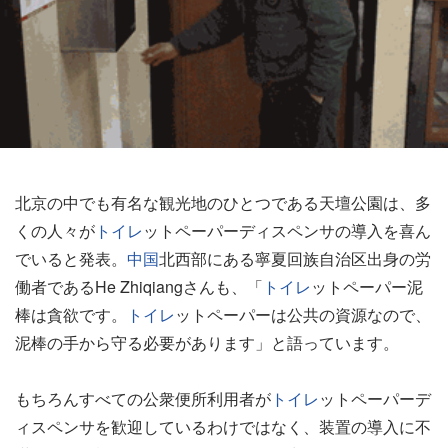
北京の中でも有名な観光地のひとつである天壇公園は、多
くの人々が
トイレ
ットペーパーディスペンサの導入を喜ん
でいると発表。
中国
北西部にある寧夏回族自治区出身の労
働者であるHe Zhiqiangさんも、「
トイレ
ットペーパー泥
棒は貪欲です。
トイレ
ットペーパーは公共の資源なので、
泥棒の手から守る必要があります」と語っています。
もちろんすべての公衆便所利用者が
トイレ
ットペーパーデ
ィスペンサを歓迎しているわけではなく、装置の導入に不