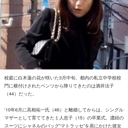
校庭に白木蓮の花が咲いた3月中旬、都内の私立中学校校
門に横付けされたベンツから降りてきたのは酒井法子
（44）だった。
‘10年6月に高相祐一氏（46）と離婚してからは、シングル
マザーとして育ててきた１人息子（15）の卒業式。濃紺の
スーツにシャネルのバッグ“マトラッセ”を肩にかけた彼女