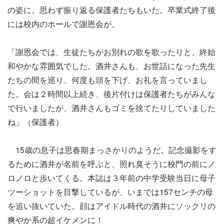
の姿に、思わず振り返る保護者たちもいた。卒業式終了後
には校内のホールで謝恩会が。
「謝恩会では、生徒たちがお別れの歌を歌ったりと、終始
和やかな雰囲気でした。酒井さんも、お世話になった先生
たちの間を巡り、何度も頭を下げ、お礼を言っていまし
た。会は２時間以上続き、後片付けは保護者たちがみんな
で行いましたが、酒井さんもゴミを捨てたりしていました
ね」（保護者）
15歳の息子は思春期まっさかりのようだ。記念撮影をす
るために酒井が名前を呼ぶと、照れ臭そうに校門の前にノ
ロノロと歩いてくる。本誌は３年前の中学受験当日に母子
ツーショットを目撃しているが、いまでは157センチの母
を追い抜いていた。顔はアイドル時代の酒井にソックリの
爽やか系の超イケメンに！