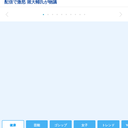
配信で激怒 堀大輔氏が物議
健康
芸能
ゴシップ
女子
トレンド
Y