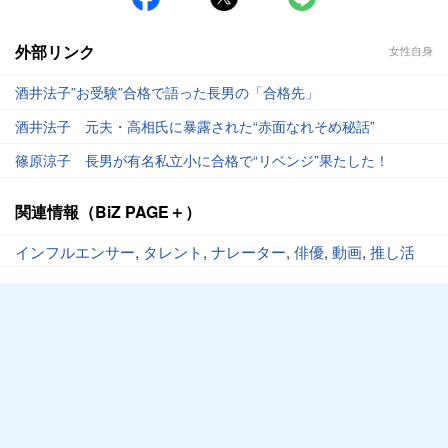
外部リンク
女性自身
酒井法子”お受験”合格で語った長男の「合格先」
酒井法子 元夫・高相氏に暴露された“赤面なれそめ秘話”
篠原涼子 長男が有名私立小に合格で“リベンジ”果たした！
関連情報（BiZ PAGE＋）
インフルエンサー
,
タレント
,
ナレーター
,
俳優
,
動画
,
推し活