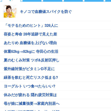
キノコで血糖値スパイクを防ぐ
「モテるためのヒント」326人に
容姿と寿命 28年追跡で見えた差
あたりめ 血糖値を上げない理由
体重62kg→82kgに 寺田心の生活
夏のむくみ対策 ツボ&反射区押し
紫外線対策がビタミンD不足に
緑茶を飲むと死亡リスク低まる?
ヨーグルト いつ食べたらいい?
休みだが疲れる 隠れ疲労対策は
母が娘に減量強要→家庭内別居へ