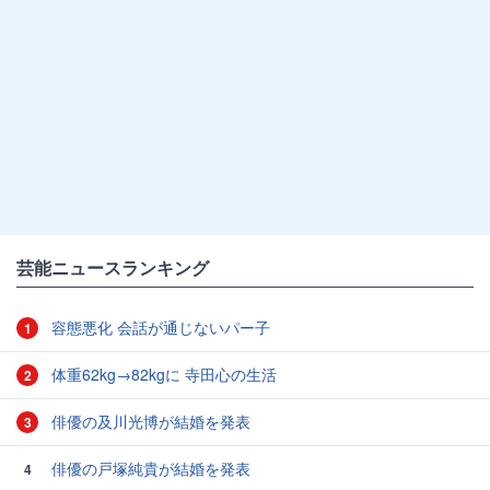
芸能ニュースランキング
容態悪化 会話が通じないパー子
1
体重62kg→82kgに 寺田心の生活
2
俳優の及川光博が結婚を発表
3
俳優の戸塚純貴が結婚を発表
4