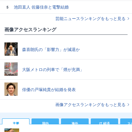
池田直人 佐藤佳奈と電撃結婚
5
芸能ニュースランキングをもっと見る
画像アクセスランキング
森喜朗氏の「影響力」が減退か
大阪メトロの列車で「煙が充満」
俳優の戸塚純貴が結婚を発表
画像アクセスランキングをもっと見る
主要
国内
海外
IT 経済
ス