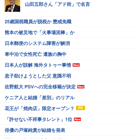
山田五郎さん「アド街」で名言
25歳国税職員が脱税か 懲戒免職
熊本の被災地で「火事場泥棒」か
日本郵便のシステム障害が解消
車中泊で女性死亡 遺族の胸中
日本人が誤解 海外タトゥー事情
息子助けようとした父 意識不明
佐野航大 PSVへの完全移籍が決定
ケニア人と結婚「差別」のリアル
花王が「焼肉店」限定オープン？
「許せない不祥事タレント」1位
俳優の戸塚純貴が結婚を発表