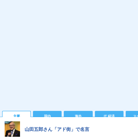
主要
国内
海外
IT 経済
ス
山田五郎さん「アド街」で名言