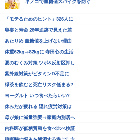
キノコで血糖値スパイクを防ぐ
「モテるためのヒント」326人に
容姿と寿命 28年追跡で見えた差
あたりめ 血糖値を上げない理由
体重62kg→82kgに 寺田心の生活
夏のむくみ対策 ツボ&反射区押し
紫外線対策がビタミンD不足に
緑茶を飲むと死亡リスク低まる?
ヨーグルト いつ食べたらいい?
休みだが疲れる 隠れ疲労対策は
母が娘に減量強要→家庭内別居へ
内科医が低糖質麺を食べ比べ検証
睡眠時の悩みを解消する過ごし方