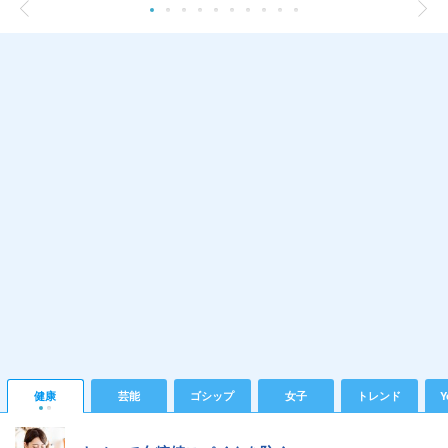
健康
芸能
ゴシップ
女子
トレンド
Y