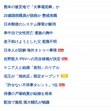
熊本の被災地で「火事場泥棒」か
25歳国税職員が脱税か 懲戒免職
日本郵便のシステム障害が解消
車中泊で女性死亡 遺族の胸中
息子助けようとした父 意識不明
日本人が誤解 海外タトゥー事情
佐野航大 PSVへの完全移籍が決定
ケニア人と結婚「差別」のリアル
花王が「焼肉店」限定オープン？
「許せない不祥事タレント」1位
俳優の戸塚純貴が結婚を発表
配信で激怒 堀大輔氏が物議