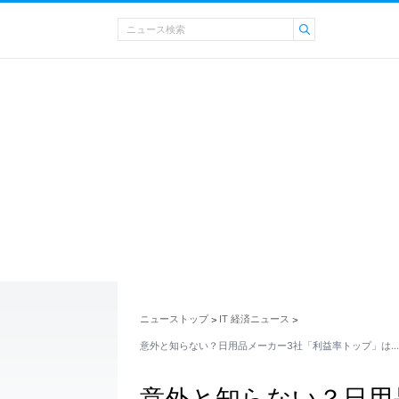
ニューストップ
IT 経済ニュース
>
>
意外と知らない？日用品メーカー3社「利益率トップ」は…
意外と知らない？日用