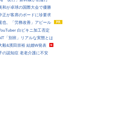
美和が卓球の国際大会で優勝
中正が客席のボードに珍要求
竜也、「労務改善」アピール
ouTuber 白ビキニ加工否定
VANT「別班」リアルな実態とは
大毅&濱田崇裕 結婚W発表
子の認知症 老老介護に不安