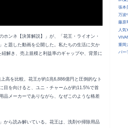
張本
万波
藤原
人気Y
会社のホンネ【決算解説】」が、「花王・ライオン・
VI
」と題した動画を公開した。私たちの生活に欠か
重岡
パー
を紐解き、売上規模と利益率のギャップや、背景に
売上高を比較。花王が約1兆6,886億円と圧倒的なト
目を向けると、ユニ・チャームが約11.5%で首
用品メーカーでありながら、なぜこのような格差
」から読み解いている。花王は、洗剤や掃除用品