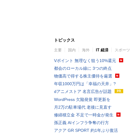
トピックス
主要
国内
海外
IT 経済
スポーツ
Vポイント 無理なく狙う10%還元
都会のローカル線に 3つの終点
物価高で得する株主優待を厳選
年収1000万円は「幸福の天井」?
dアニメストア 名言広告が話題
WordPress 欠陥発覚 即更新を
月2万の駐車場代 老後に見直す
修繕積立金 不足で一時金が発生
孫正義 AIインフラ争奪の行方
アクア GR SPORT 約1年ぶり復活