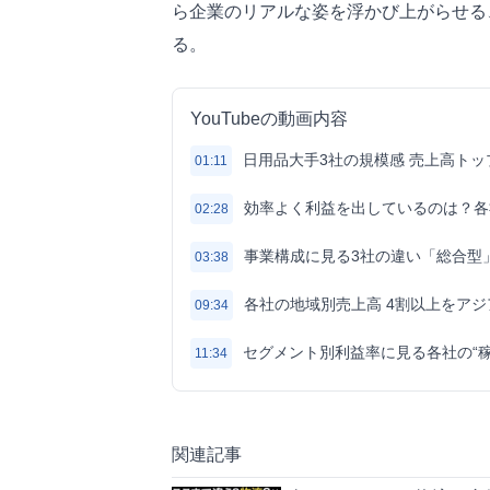
ら企業のリアルな姿を浮かび上がらせる
る。
YouTubeの動画内容
日用品大手3社の規模感 売上高トッ
01:11
効率よく利益を出しているのは？各
02:28
事業構成に見る3社の違い「総合型
03:38
各社の地域別売上高 4割以上をア
09:34
セグメント別利益率に見る各社の“稼
11:34
関連記事