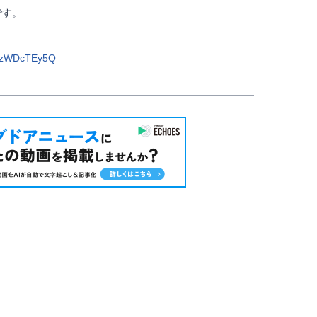
す。

8OzWDcTEy5Q