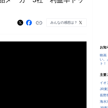
みんなの感想は？
お知
映画
い。
ト！
主要
イオ
JR
長野
海水
JR