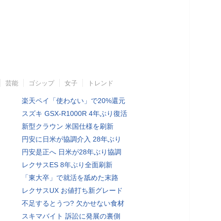
芸能
ゴシップ
女子
トレンド
楽天ペイ「使わない」で20%還元
スズキ GSX-R1000R 4年ぶり復活
新型クラウン 米国仕様を刷新
円安に日米が協調介入 28年ぶり
円安是正へ 日米が28年ぶり協調
レクサスES 8年ぶり全面刷新
「東大卒」で就活を舐めた末路
レクサスUX お値打ち新グレード
不足するとうつ? 欠かせない食材
スキマバイト 訴訟に発展の裏側