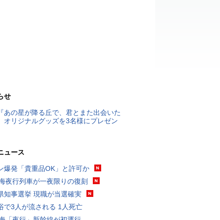
らせ
『あの星が降る丘で、君とまた出会いた
』オリジナルグッズを3名様にプレゼン
ニュース
ン爆発「貴重品OK」と許可か
東海夜行列車が一夜限りの復刻
県知事選挙 現職が当選確実
浴で3人が流される 1人死亡
東海「夜行」新幹線が初運行