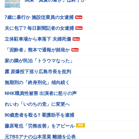
7歳に暴行か 施設従業員の女逮捕
夫に包丁? 毎日新聞記者の女逮捕
立体駐車場から車落下 夫婦死傷
「泥酔者」熊本で通報が頻発か
家の隣が民泊「トラウマなった」
露 原爆投下巡り広島市長を批判
無期刑の「終身刑化」傾向続く
NHK職員性被害 出演者に怒りの声
れいわ「いのちの党」に変更へ
90歳患者を殴る? 看護助手を逮捕
藤原竜也「労務改善」をアピール
元TBSアナの山本里菜 離婚を公表