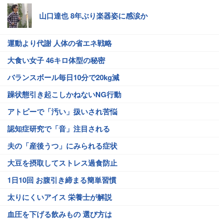
山口達也 8年ぶり楽器姿に感涙か
運動より代謝 人体の省エネ戦略
大食い女子 46キロ体型の秘密
バランスボール毎日10分で20kg減
躁状態引き起こしかねないNG行動
アトピーで「汚い」扱いされ苦悩
認知症研究で「音」注目される
夫の「産後うつ」にみられる症状
大豆を摂取してストレス過食防止
1日10回 お腹引き締まる簡単習慣
太りにくいアイス 栄養士が解説
血圧を下げる飲みもの 選び方は