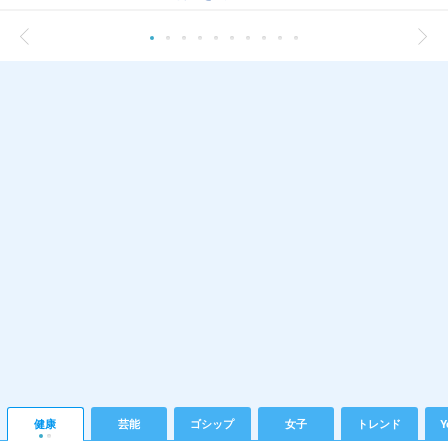
健康
芸能
ゴシップ
女子
トレンド
Y