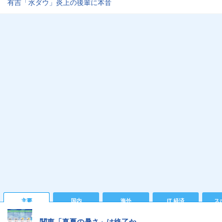
有吉「水ダウ」炎上の後輩に本音
主要
国内
海外
IT 経済
ス
関東「真夏の暑さ」は終了か