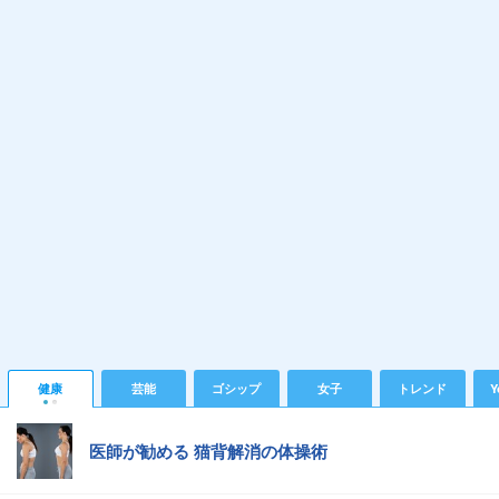
健康
芸能
ゴシップ
女子
トレンド
Y
医師が勧める 猫背解消の体操術