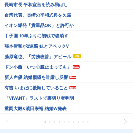
長崎市長 平和宣言を読み飛ばし
台湾代表、長崎の平和式典を欠席
イオン爆発「貴重品OK」と許可か
甲子園 10年ぶりに初戦で姿消す
張本智和が2連覇 妹とアベックV
藤原竜也、「労務改善」アピール
ドン小西「いつ心臓止まっても」
新人声優 結婚願望を吐露し反響
有吉 いまだに後悔していること
「VIVANT」ラストで裏切り者判明
重岡大毅&濱田崇裕 結婚W発表