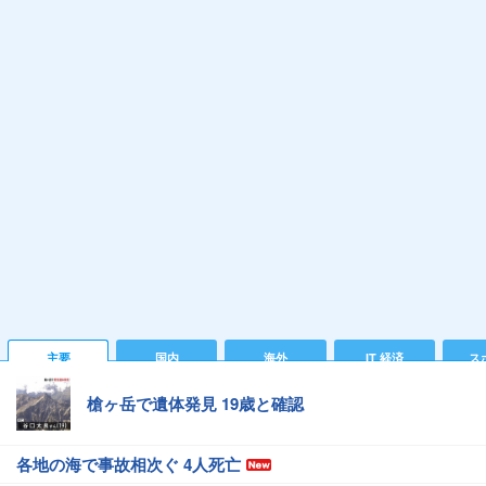
主要
国内
海外
IT 経済
ス
槍ヶ岳で遺体発見 19歳と確認
各地の海で事故相次ぐ 4人死亡