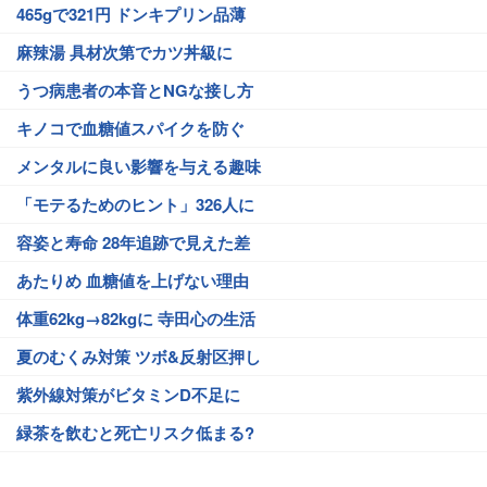
465gで321円 ドンキプリン品薄
麻辣湯 具材次第でカツ丼級に
うつ病患者の本音とNGな接し方
キノコで血糖値スパイクを防ぐ
メンタルに良い影響を与える趣味
「モテるためのヒント」326人に
容姿と寿命 28年追跡で見えた差
あたりめ 血糖値を上げない理由
体重62kg→82kgに 寺田心の生活
夏のむくみ対策 ツボ&反射区押し
紫外線対策がビタミンD不足に
緑茶を飲むと死亡リスク低まる?