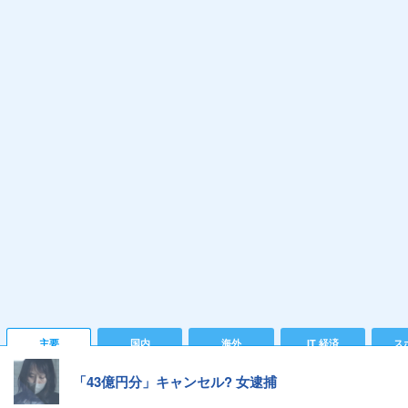
主要
国内
海外
IT 経済
ス
「43億円分」キャンセル? 女逮捕