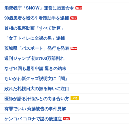
消費者庁「SNOW」運営に措置命令
90歳患者を殴る? 看護助手を逮捕
首相の視察動画「すべて計算」
「女子トイレに全裸の男」逮捕
茨城県「パスポート」発行を発表
週刊ジャンプ 初の100万部割れ
なぜ14回も忌引申請 驚きの結末
ちいかわ新グッズ説明文に「闇」
敗れた札幌日大の振る舞いに注目
医師が語る汗悩みとの向き合い方
有罪でいい 斉藤被告の事件見解
ケンコバ コロナで謎の後遺症