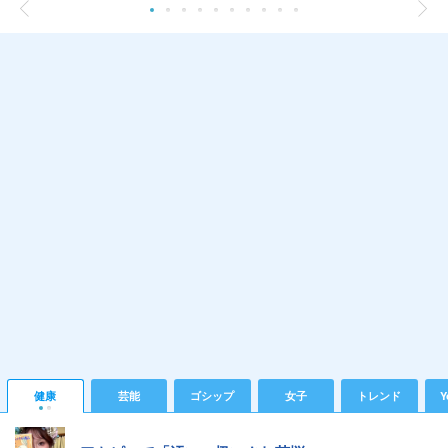
健康
芸能
ゴシップ
女子
トレンド
Y