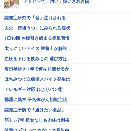
アトピーで「汚い」扱いされ苦悩
認知症研究で「音」注目される
夫の「産後うつ」にみられる症状
1日10回 お腹引き締まる簡単習慣
太りにくいアイス 栄養士が解説
血圧を下げる飲みもの 選び方は
毎日早歩き 1年で何キロ痩せるか
はちみつで血糖値スパイク発生は
アレルギー対応 ねじりパン術
排泄に異常 子宮体がん初期症状
認知症予防で「避けたい食品」
筋トレ7年 彼女なしも肉体は別格
診察は5分しかできない 本音告白