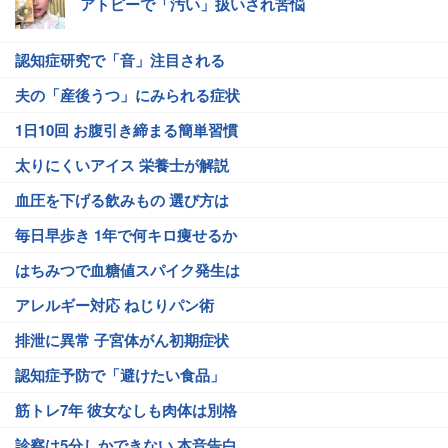
アトピーで「汚い」扱いされ苦悩
認知症研究で「音」注目される
夫の「産後うつ」にみられる症状
1日10回 お腹引き締まる簡単習慣
太りにくいアイス 栄養士が解説
血圧を下げる飲みもの 選び方は
毎日早歩き 1年で何キロ痩せるか
はちみつで血糖値スパイク発生は
アレルギー対応 ねじりパン術
排泄に異常 子宮体がん初期症状
認知症予防で「避けたい食品」
筋トレ7年 彼女なしも肉体は別格
診察は5分しかできない 本音告白