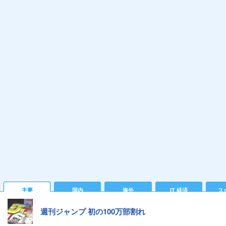
主要
国内
海外
IT 経済
ス
週刊ジャンプ 初の100万部割れ