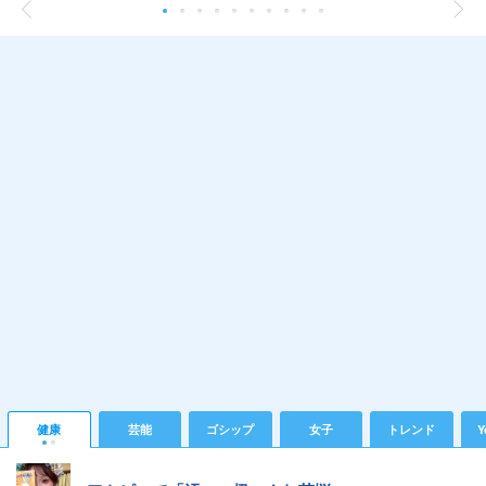
健康
芸能
ゴシップ
女子
トレンド
Y