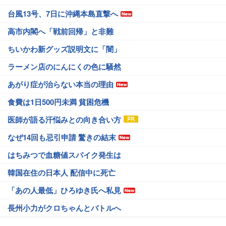
台風13号、7日に沖縄本島直撃へ
高市内閣へ「戦前回帰」と非難
ちいかわ新グッズ説明文に「闇」
ラーメン店のにんにくの色に騒然
あがり症が治らない本当の理由
食費は1日500円未満 貧困危機
医師が語る汗悩みとの向き合い方
なぜ14回も忌引申請 驚きの結末
はちみつで血糖値スパイク発生は
韓国在住の日本人 配信中に死亡
「あの人最低」ひろゆき氏へ私見
長州小力がクロちゃんとバトルへ