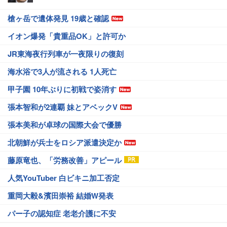
槍ヶ岳で遺体発見 19歳と確認
イオン爆発「貴重品OK」と許可か
JR東海夜行列車が一夜限りの復刻
海水浴で3人が流される 1人死亡
甲子園 10年ぶりに初戦で姿消す
張本智和が2連覇 妹とアベックV
張本美和が卓球の国際大会で優勝
北朝鮮が兵士をロシア派遣決定か
藤原竜也、「労務改善」アピール
人気YouTuber 白ビキニ加工否定
重岡大毅&濱田崇裕 結婚W発表
パー子の認知症 老老介護に不安