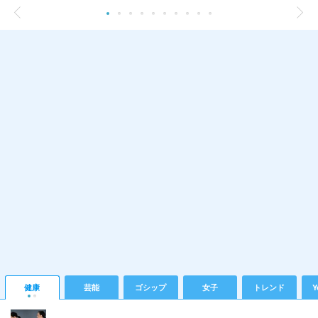
健康
芸能
ゴシップ
女子
トレンド
Y