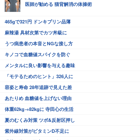
医師が勧める 猫背解消の体操術
465gで321円 ドンキプリン品薄
麻辣湯 具材次第でカツ丼級に
うつ病患者の本音とNGな接し方
キノコで血糖値スパイクを防ぐ
メンタルに良い影響を与える趣味
「モテるためのヒント」326人に
容姿と寿命 28年追跡で見えた差
あたりめ 血糖値を上げない理由
体重62kg→82kgに 寺田心の生活
夏のむくみ対策 ツボ&反射区押し
紫外線対策がビタミンD不足に