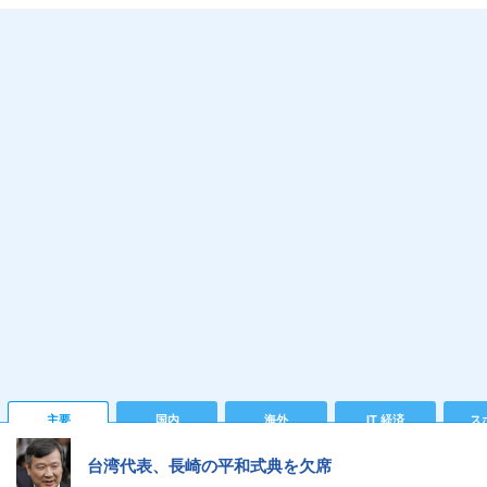
主要
国内
海外
IT 経済
ス
台湾代表、長崎の平和式典を欠席