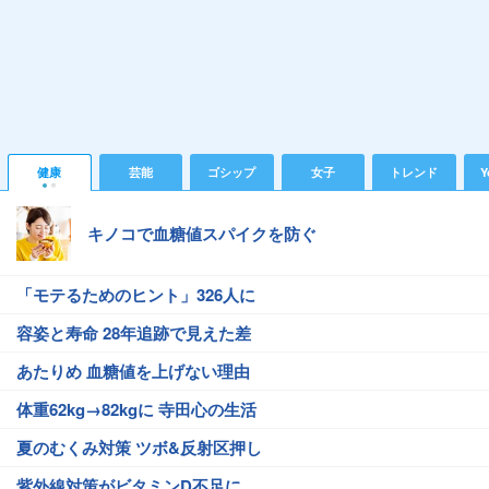
健康
芸能
ゴシップ
女子
トレンド
Y
キノコで血糖値スパイクを防ぐ
「モテるためのヒント」326人に
容姿と寿命 28年追跡で見えた差
あたりめ 血糖値を上げない理由
体重62kg→82kgに 寺田心の生活
夏のむくみ対策 ツボ&反射区押し
紫外線対策がビタミンD不足に