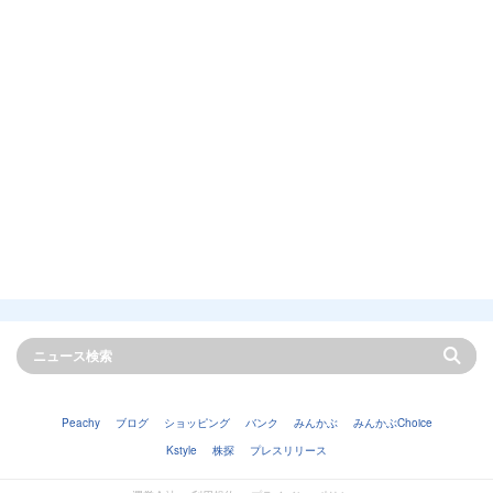
Peachy
ブログ
ショッピング
バンク
みんかぶ
みんかぶChoice
Kstyle
株探
プレスリリース