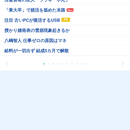
「東大卒」で就活を舐めた末路
注目 古いPCが復活するUSB
授かり婚発表の雪崩現象起きるか
八嶋智人 仕事ゼロの原因はマネ
給料が一切出ず 結成5カ月で解散