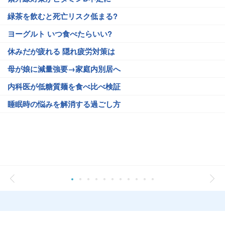
緑茶を飲むと死亡リスク低まる?
ヨーグルト いつ食べたらいい?
休みだが疲れる 隠れ疲労対策は
母が娘に減量強要→家庭内別居へ
内科医が低糖質麺を食べ比べ検証
睡眠時の悩みを解消する過ごし方