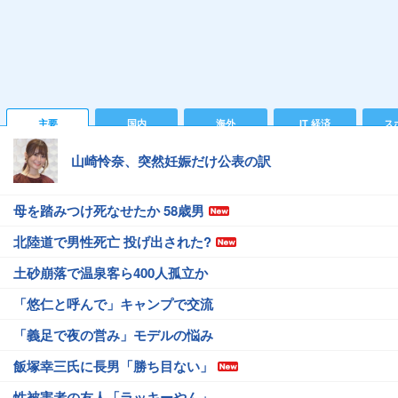
主要
国内
海外
IT 経済
ス
山崎怜奈、突然妊娠だけ公表の訳
母を踏みつけ死なせたか 58歳男
北陸道で男性死亡 投げ出された?
土砂崩落で温泉客ら400人孤立か
「悠仁と呼んで」キャンプで交流
「義足で夜の営み」モデルの悩み
飯塚幸三氏に長男「勝ち目ない」
性被害者の友人「ラッキーやん」