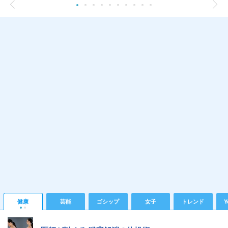
健康
芸能
ゴシップ
女子
トレンド
Y