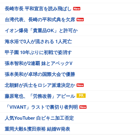
長崎市長 平和宣言を読み飛ばし
台湾代表、長崎の平和式典を欠席
イオン爆発「貴重品OK」と許可か
海水浴で3人が流される 1人死亡
甲子園 10年ぶりに初戦で姿消す
張本智和が2連覇 妹とアベックV
張本美和が卓球の国際大会で優勝
北朝鮮が兵士をロシア派遣決定か
藤原竜也、「労務改善」アピール
「VIVANT」ラストで裏切り者判明
人気YouTuber 白ビキニ加工否定
重岡大毅&濱田崇裕 結婚W発表