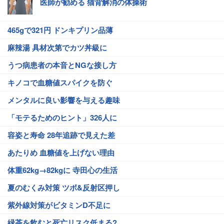
医師が勧める 猫背解消の体操術
465gで321円 ドンキプリン品薄
麻辣湯 具材次第でカツ丼級に
うつ病患者の本音とNGな接し方
キノコで血糖値スパイクを防ぐ
メンタルに良い影響を与える趣味
「モテるためのヒント」326人に
容姿と寿命 28年追跡で見えた差
あたりめ 血糖値を上げない理由
体重62kg→82kgに 寺田心の生活
夏のむくみ対策 ツボ&反射区押し
紫外線対策がビタミンD不足に
緑茶を飲むと死亡リスク低まる?