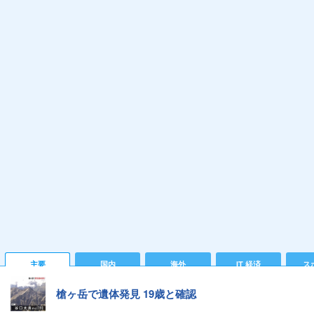
主要
国内
海外
IT 経済
ス
槍ヶ岳で遺体発見 19歳と確認