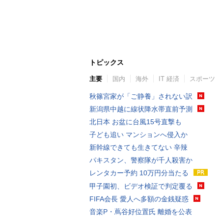
トピックス
主要
国内
海外
IT 経済
スポーツ
秋篠宮家が「ご静養」されない訳
新潟県中越に線状降水帯直前予測
北日本 お盆に台風15号直撃も
子ども追い マンションへ侵入か
新幹線できても生きてない 辛辣
パキスタン、警察隊が千人殺害か
レンタカー予約 10万円分当たる
甲子園初、ビデオ検証で判定覆る
FIFA会長 愛人へ多額の金銭疑惑
音楽P・蔦谷好位置氏 離婚を公表