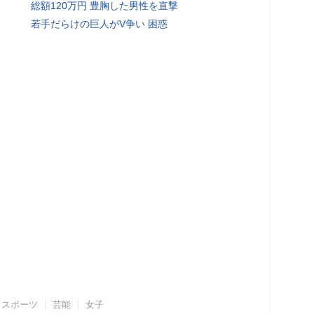
総額120万円 豊胸した男性を直撃
若手だらけの巨人がV争い 困惑
スポーツ
芸能
女子