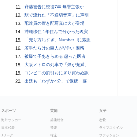
11.
斉藤被告に懲役7年 無罪主張か
12.
駅で流れた「不適切音声」に声明
13.
配達員の置き配写真に犬が登場
14.
沖縄移住 1年住んで分かった現実
15.
「売り方汚すぎ」Number_iに落胆
16.
若手だらけの巨人がV争い 困惑
17.
被爆で子あきらめる 怒った医者
18.
大阪メトロの列車で「煙が充満」
19.
コンビニの割引おにぎり買わぬ訳
20.
出廷も「わずか4分」で退廷一幕
スポーツ
芸能
女子
海外サッカー
芸能総合
恋愛
日本代表
音楽
ライフスタイル
Jリーグ
韓流
ファッション