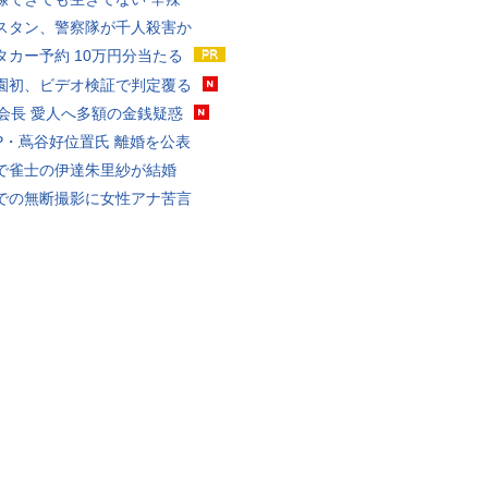
スタン、警察隊が千人殺害か
タカー予約 10万円分当たる
園初、ビデオ検証で判定覆る
FA会長 愛人へ多額の金銭疑惑
P・蔦谷好位置氏 離婚を公表
で雀士の伊達朱里紗が結婚
での無断撮影に女性アナ苦言