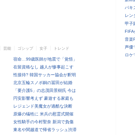
パキ
レン
甲子
FI
音楽
声優
芸能
ゴシップ
女子
トレンド
ロケ
宿命…99歳医師が地震で「覚悟」
在留資格なし 越人が惨事起こす
性接待? 韓国サッカー協会が釈明
北京五輪スノボ銅の冨田が結婚
「要介護5」の志茂田景樹氏 今は
円安影響考えず 豪遊する家庭も
レジェンド美魔女が過酷な決断
原爆の犠牲に 米兵の慰霊式開催
女性騎手の今村聖奈 新潟で負傷
東名や関越道で帰省ラッシュ渋滞