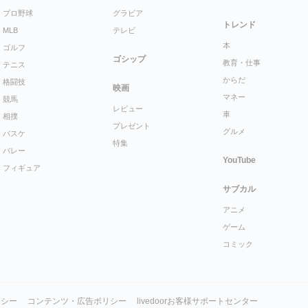
プロ野球
グラビア
トレンド
MLB
テレビ
本
ゴルフ
ゴシップ
教育・仕事
テニス
からだ
格闘技
映画
マネー
競馬
レビュー
車
相撲
プレゼント
グルメ
バスケ
特集
バレー
YouTube
フィギュア
サブカル
アニメ
ゲーム
コミック
リシー
コンテンツ・広告ポリシー
livedoorお客様サポートセンター