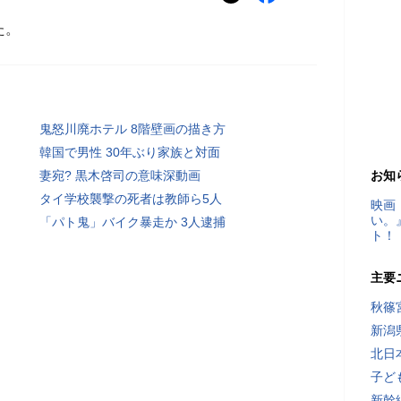
た。
鬼怒川廃ホテル 8階壁画の描き方
韓国で男性 30年ぶり家族と対面
妻宛? 黒木啓司の意味深動画
お知
タイ学校襲撃の死者は教師ら5人
映画
い。
「パト鬼」バイク暴走か 3人逮捕
ト！
主要
秋篠
新潟
北日
子ど
新幹