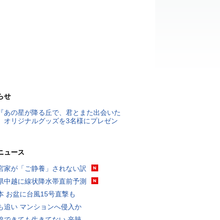
らせ
『あの星が降る丘で、君とまた出会いた
』オリジナルグッズを3名様にプレゼン
ニュース
宮家が「ご静養」されない訳
県中越に線状降水帯直前予測
本 お盆に台風15号直撃も
も追い マンションへ侵入か
線できても生きてない 辛辣