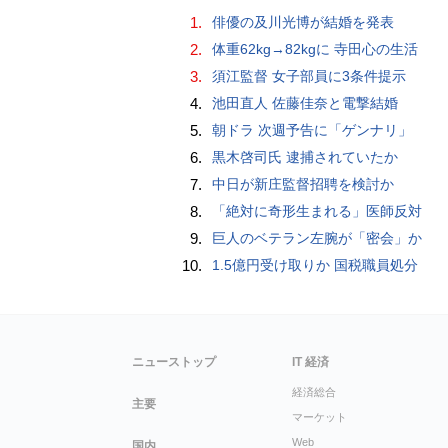
1.
俳優の及川光博が結婚を発表
2.
体重62kg→82kgに 寺田心の生活
3.
須江監督 女子部員に3条件提示
4.
池田直人 佐藤佳奈と電撃結婚
5.
朝ドラ 次週予告に「ゲンナリ」
6.
黒木啓司氏 逮捕されていたか
7.
中日が新庄監督招聘を検討か
8.
「絶対に奇形生まれる」医師反対
9.
巨人のベテラン左腕が「密会」か
10.
1.5億円受け取りか 国税職員処分
ニューストップ
IT 経済
経済総合
主要
マーケット
Web
国内