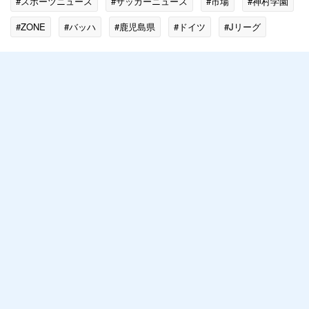
#スポーツニュース
#サッカーニュース
#市場
#神村学園
#ZONE
#バッハ
#鹿児島県
#ドイツ
#Jリーグ