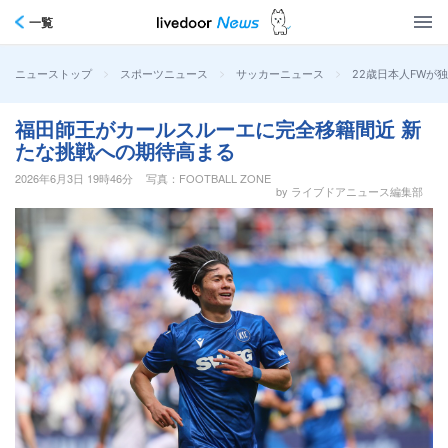
一覧
>
>
>
22歳日本人FWが
ニューストップ
スポーツニュース
サッカーニュース
福田師王がカールスルーエに完全移籍間近 新
たな挑戦への期待高まる
2026年6月3日 19時46分
写真：FOOTBALL ZONE
by ライブドアニュース編集部