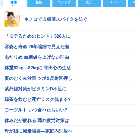
健康
芸能
ゴシップ
女子
トレンド
Y
キノコで血糖値スパイクを防ぐ
「モテるためのヒント」326人に
容姿と寿命 28年追跡で見えた差
あたりめ 血糖値を上げない理由
体重62kg→82kgに 寺田心の生活
夏のむくみ対策 ツボ&反射区押し
紫外線対策がビタミンD不足に
緑茶を飲むと死亡リスク低まる?
ヨーグルト いつ食べたらいい?
休みだが疲れる 隠れ疲労対策は
母が娘に減量強要→家庭内別居へ