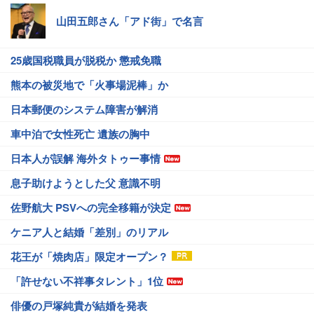
山田五郎さん「アド街」で名言
25歳国税職員が脱税か 懲戒免職
熊本の被災地で「火事場泥棒」か
日本郵便のシステム障害が解消
車中泊で女性死亡 遺族の胸中
日本人が誤解 海外タトゥー事情
息子助けようとした父 意識不明
佐野航大 PSVへの完全移籍が決定
ケニア人と結婚「差別」のリアル
花王が「焼肉店」限定オープン？
「許せない不祥事タレント」1位
俳優の戸塚純貴が結婚を発表