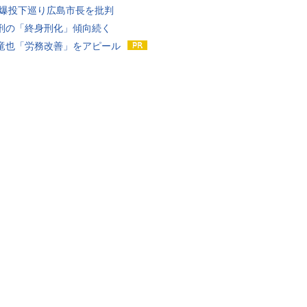
原爆投下巡り広島市長を批判
刑の「終身刑化」傾向続く
竜也「労務改善」をアピール