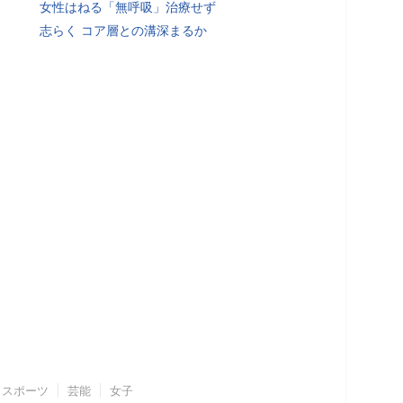
女性はねる「無呼吸」治療せず
志らく コア層との溝深まるか
スポーツ
芸能
女子