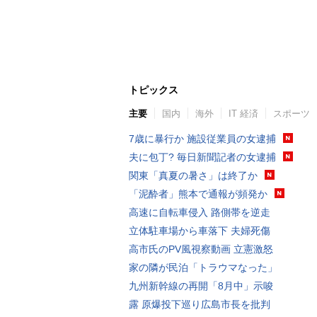
トピックス
主要
国内
海外
IT 経済
スポーツ
7歳に暴行か 施設従業員の女逮捕
夫に包丁? 毎日新聞記者の女逮捕
関東「真夏の暑さ」は終了か
「泥酔者」熊本で通報が頻発か
高速に自転車侵入 路側帯を逆走
立体駐車場から車落下 夫婦死傷
高市氏のPV風視察動画 立憲激怒
家の隣が民泊「トラウマなった」
九州新幹線の再開「8月中」示唆
露 原爆投下巡り広島市長を批判