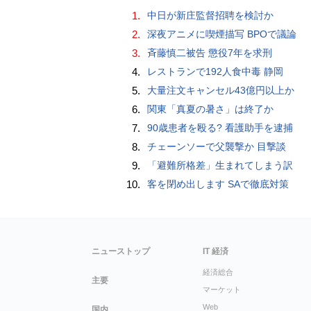
1.
中日が新庄監督招聘を検討か
2.
深夜アニメに喫煙描写 BPOで議論
3.
斉藤慎二被告 懲役7年を求刑
4.
レストランで192人食中毒 静岡
5.
大量注文キャンセル43億円以上か
6.
関東「真夏の暑さ」は終了か
7.
90歳患者を殴る? 看護助手を逮捕
8.
チェーンソーで父襲撃か 目撃談
9.
「避難所格差」生まれてしまう訳
10.
客を閉め出します SAで徹底対策
ニューストップ
IT 経済
経済総合
主要
マーケット
Web
国内