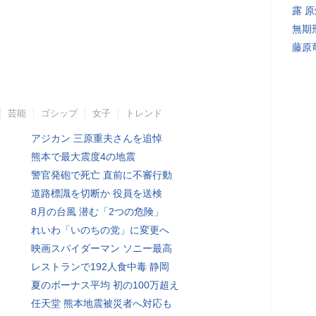
露 
無期
藤原
芸能
ゴシップ
女子
トレンド
アジカン 三原重夫さんを追悼
熊本で最大震度4の地震
警官発砲で死亡 直前に不審行動
道路標識を切断か 役員を送検
8月の台風 潜む「2つの危険」
れいわ「いのちの党」に変更へ
映画スパイダーマン ソニー最高
レストランで192人食中毒 静岡
夏のボーナス平均 初の100万超え
任天堂 熊本地震被災者へ対応も