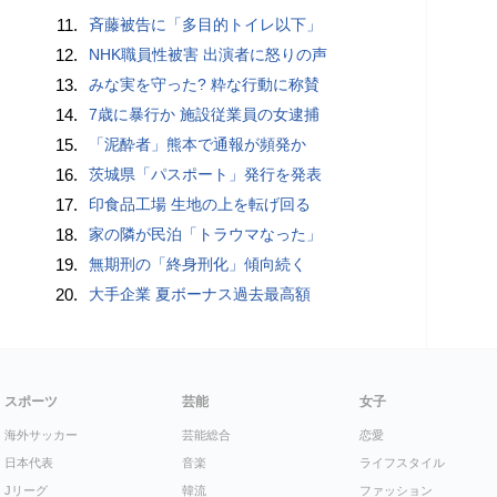
11.
斉藤被告に「多目的トイレ以下」
12.
NHK職員性被害 出演者に怒りの声
13.
みな実を守った? 粋な行動に称賛
14.
7歳に暴行か 施設従業員の女逮捕
15.
「泥酔者」熊本で通報が頻発か
16.
茨城県「パスポート」発行を発表
17.
印食品工場 生地の上を転げ回る
18.
家の隣が民泊「トラウマなった」
19.
無期刑の「終身刑化」傾向続く
20.
大手企業 夏ボーナス過去最高額
スポーツ
芸能
女子
海外サッカー
芸能総合
恋愛
日本代表
音楽
ライフスタイル
Jリーグ
韓流
ファッション