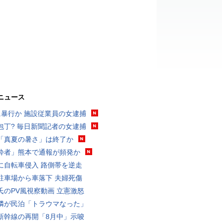
ニュース
に暴行か 施設従業員の女逮捕
包丁? 毎日新聞記者の女逮捕
「真夏の暑さ」は終了か
酔者」熊本で通報が頻発か
に自転車侵入 路側帯を逆走
駐車場から車落下 夫婦死傷
氏のPV風視察動画 立憲激怒
隣が民泊「トラウマなった」
新幹線の再開「8月中」示唆