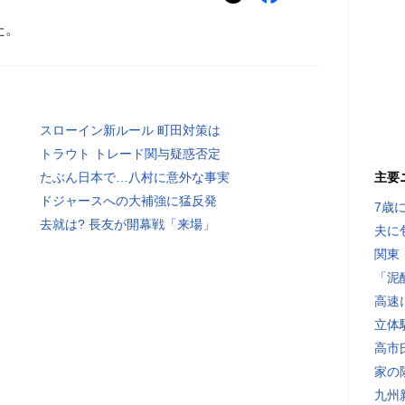
た。
スローイン新ルール 町田対策は
トラウト トレード関与疑惑否定
たぶん日本で…八村に意外な事実
主要
ドジャースへの大補強に猛反発
7歳
去就は? 長友が開幕戦「来場」
夫に
関東
「泥
高速
立体
高市
家の
九州