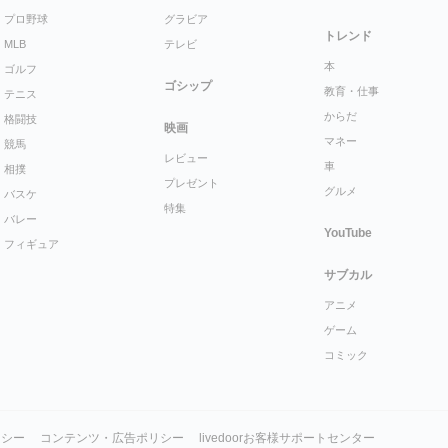
プロ野球
グラビア
トレンド
MLB
テレビ
本
ゴルフ
ゴシップ
教育・仕事
テニス
からだ
格闘技
映画
マネー
競馬
レビュー
車
相撲
プレゼント
グルメ
バスケ
特集
バレー
YouTube
フィギュア
サブカル
アニメ
ゲーム
コミック
リシー
コンテンツ・広告ポリシー
livedoorお客様サポートセンター