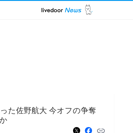
った佐野航大 今オフの争奪
か