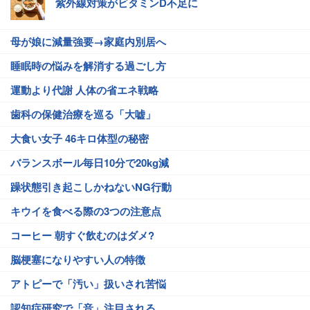
紫外線対策がビタミンD不足に
母が娘に減量強要→家庭内別居へ
睡眠時の悩みを解消する過ごし方
運動より代謝 人体の省エネ戦略
歯科の保健治療を巡る「大嘘」
大食い女子 46キロ体型の秘密
バランスボール毎日10分で20kg減
躁状態引き起こしかねないNG行動
キウイを食べる際の3つの注意点
コーヒー 朝すぐ飲むのはダメ?
脳梗塞になりやすい人の特徴
アトピーで「汚い」扱いされ苦悩
認知症研究で「音」注目される