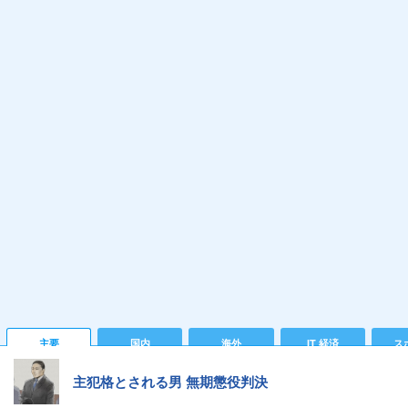
主要
国内
海外
IT 経済
ス
主犯格とされる男 無期懲役判決