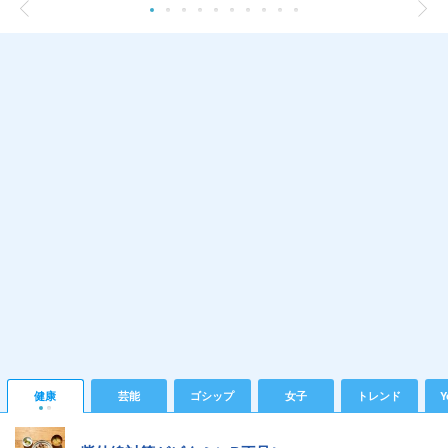
健康
芸能
ゴシップ
女子
トレンド
Y