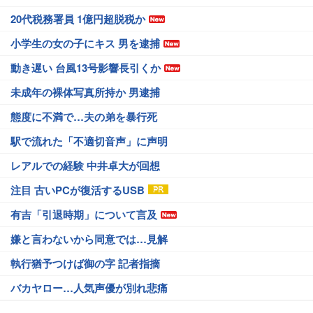
20代税務署員 1億円超脱税か
小学生の女の子にキス 男を逮捕
動き遅い 台風13号影響長引くか
未成年の裸体写真所持か 男逮捕
態度に不満で…夫の弟を暴行死
駅で流れた「不適切音声」に声明
レアルでの経験 中井卓大が回想
注目 古いPCが復活するUSB
有吉「引退時期」について言及
嫌と言わないから同意では…見解
執行猶予つけば御の字 記者指摘
バカヤロー…人気声優が別れ悲痛