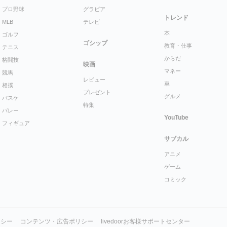
プロ野球
グラビア
トレンド
MLB
テレビ
本
ゴルフ
ゴシップ
教育・仕事
テニス
からだ
格闘技
映画
マネー
競馬
レビュー
車
相撲
プレゼント
グルメ
バスケ
特集
バレー
YouTube
フィギュア
サブカル
アニメ
ゲーム
コミック
リシー
コンテンツ・広告ポリシー
livedoorお客様サポートセンター