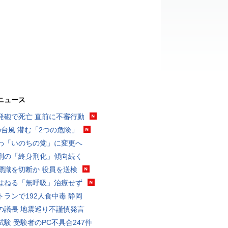
ニュース
発砲で死亡 直前に不審行動
の台風 潜む「2つの危険」
わ「いのちの党」に変更へ
刑の「終身刑化」傾向続く
標識を切断か 役員を送検
はねる「無呼吸」治療せず
トランで192人食中毒 静岡
の議長 地震巡り不謹慎発言
試験 受験者のPC不具合247件