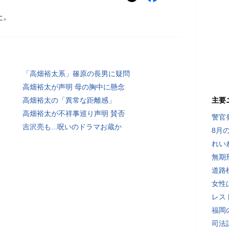
た。
「高畑裕太系」篠原の長男に疑問
高畑裕太が声明 母の胸中に懸念
高畑裕太の「異常な距離感」
主要
高畑裕太が不祥事巡り声明 賛否
警官
吉沢亮も...呪いのドラマお蔵か
8月
れい
無期
道路
女性
レス
福岡
司法