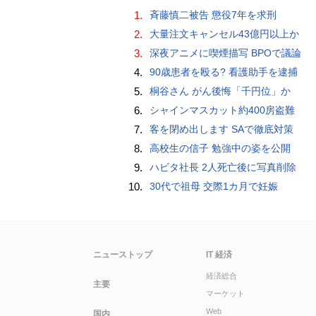
1.
斉藤慎二被告 懲役7年を求刑
2.
大量注文キャンセル43億円以上か
3.
深夜アニメに喫煙描写 BPOで議論
4.
90歳患者を殴る? 看護助手を逮捕
5.
桐谷さん がん後悔「千円位」か
6.
シャインマスカット約400房盗難
7.
客を閉め出します SAで徹底対策
8.
高校生の信子 勉強中の姿を公開
9.
ハビタ社長 2人死亡後に写真削除
10.
30代で祖母 交際1カ月で妊娠
ニューストップ
IT 経済
経済総合
主要
マーケット
Web
国内