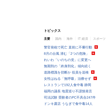
トピックス
主要
国内
海外
IT 経済
スポーツ
警官発砲で死亡 直前に不審行動
8月の台風 潜む「2つの危険」
れいわ「いのちの党」に変更へ
無期刑の「終身刑化」傾向続く
道路標識を切断か 役員を送検
女性はねる「無呼吸」治療せず
レストランで192人食中毒 静岡
福岡の議長 地震巡り不謹慎発言
司法試験 受験者のPC不具合247件
ドンキ露店 うなぎで食中毒14人