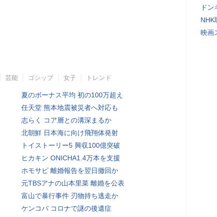
ドン
NH
映画
芸能
ゴシップ
女子
トレンド
夏のボーナス平均 初の100万超え
任天堂 熊本地震被災者へ対応も
志らく コア層との溝深まるか
北朝鮮 日本海に向け飛翔体発射
トイストーリー5 興収100億突破
ヒカキン ONICHA1.4万本を支援
ホモサピ 離婚報告を翌日撤回か
元TBSアナの山本里菜 離婚を公表
富山で暴行事件 刃物持ち逃走か
ケンコバ コロナで謎の後遺症