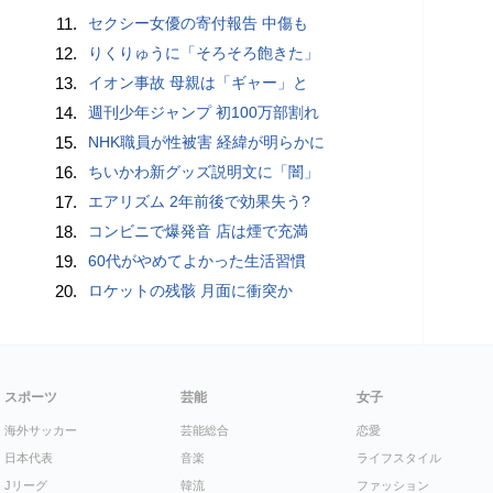
11.
セクシー女優の寄付報告 中傷も
12.
りくりゅうに「そろそろ飽きた」
13.
イオン事故 母親は「ギャー」と
14.
週刊少年ジャンプ 初100万部割れ
15.
NHK職員が性被害 経緯が明らかに
16.
ちいかわ新グッズ説明文に「闇」
17.
エアリズム 2年前後で効果失う?
18.
コンビニで爆発音 店は煙で充満
19.
60代がやめてよかった生活習慣
20.
ロケットの残骸 月面に衝突か
スポーツ
芸能
女子
海外サッカー
芸能総合
恋愛
日本代表
音楽
ライフスタイル
Jリーグ
韓流
ファッション