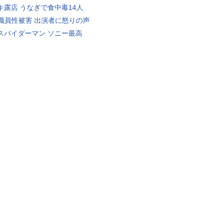
キ露店 うなぎで食中毒14人
K職員性被害 出演者に怒りの声
スパイダーマン ソニー最高