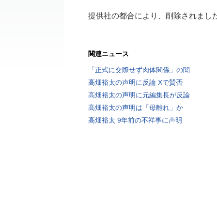
提供社の都合により、削除されまし
関連ニュース
「正式に交際せず肉体関係」の闇
高畑裕太の声明に反論 Xで賛否
高畑裕太の声明に元編集長が反論
高畑裕太の声明は「母離れ」か
高畑裕太 9年前の不祥事に声明