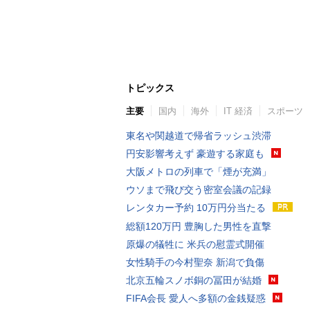
トピックス
主要
国内
海外
IT 経済
スポーツ
東名や関越道で帰省ラッシュ渋滞
円安影響考えず 豪遊する家庭も
大阪メトロの列車で「煙が充満」
ウソまで飛び交う密室会議の記録
レンタカー予約 10万円分当たる
総額120万円 豊胸した男性を直撃
原爆の犠牲に 米兵の慰霊式開催
女性騎手の今村聖奈 新潟で負傷
北京五輪スノボ銅の冨田が結婚
FIFA会長 愛人へ多額の金銭疑惑