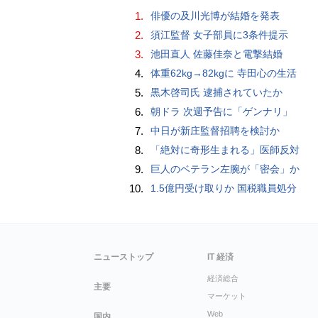
1.
俳優の及川光博が結婚を発表
2.
須江監督 女子部員に3条件提示
3.
池田直人 佐藤佳奈と電撃結婚
4.
体重62kg→82kgに 寺田心の生活
5.
黒木啓司氏 逮捕されていたか
6.
朝ドラ 次週予告に「ゲンナリ」
7.
中日が新庄監督招聘を検討か
8.
「絶対に奇形生まれる」医師反対
9.
巨人のベテラン左腕が「密会」か
10.
1.5億円受け取りか 国税職員処分
ニューストップ
IT 経済
経済総合
主要
マーケット
Web
国内