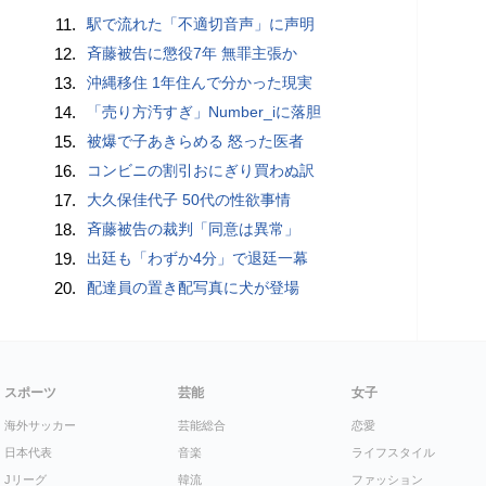
11.
駅で流れた「不適切音声」に声明
12.
斉藤被告に懲役7年 無罪主張か
13.
沖縄移住 1年住んで分かった現実
14.
「売り方汚すぎ」Number_iに落胆
15.
被爆で子あきらめる 怒った医者
16.
コンビニの割引おにぎり買わぬ訳
17.
大久保佳代子 50代の性欲事情
18.
斉藤被告の裁判「同意は異常」
19.
出廷も「わずか4分」で退廷一幕
20.
配達員の置き配写真に犬が登場
スポーツ
芸能
女子
海外サッカー
芸能総合
恋愛
日本代表
音楽
ライフスタイル
Jリーグ
韓流
ファッション