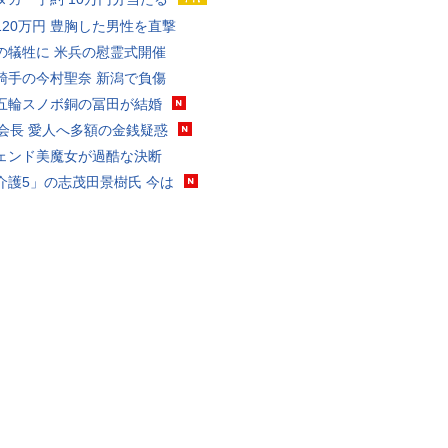
120万円 豊胸した男性を直撃
の犠牲に 米兵の慰霊式開催
騎手の今村聖奈 新潟で負傷
五輪スノボ銅の冨田が結婚
FA会長 愛人へ多額の金銭疑惑
ェンド美魔女が過酷な決断
介護5」の志茂田景樹氏 今は