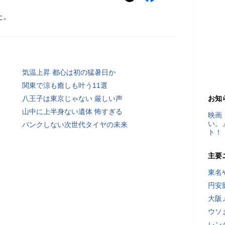
た。
気温上昇 都心は初の猛暑日か
関東で涼も癒しも叶う11選
八王子は東京じゃない 厳しい声
お知
山中に上半身ない遺体 怖すぎる
映画
い。
パンクしない次世代タイヤの未来
ト！
主要
東名
円安
大阪
ウソ
レン