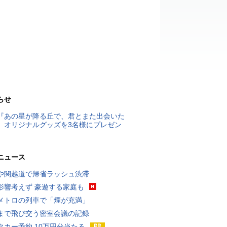
らせ
『あの星が降る丘で、君とまた出会いた
』オリジナルグッズを3名様にプレゼン
ニュース
や関越道で帰省ラッシュ渋滞
影響考えず 豪遊する家庭も
メトロの列車で「煙が充満」
まで飛び交う密室会議の記録
タカー予約 10万円分当たる