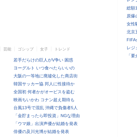
総額
原爆
女性
北京
FI
レジ
芸能
ゴシップ
女子
トレンド
「要
若手だらけの巨人がV争い 困惑
ヨーグルト いつ食べたらいいの
大阪の一等地に廃墟化した商店街
韓国サッカー協 邦人に性接待か
全国初 何者かがオービスを盗む
映画ちいかわ コナン超え期待も
台風13号で混乱 沖縄で負傷者5人
「金貯まったら即投資」NGな理由
「ウマ娘」出演声優が結婚を発表
俳優の及川光博が結婚を発表