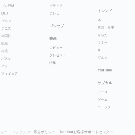
プロ野球
グラビア
トレンド
MLB
テレビ
本
ゴルフ
ゴシップ
教育・仕事
テニス
からだ
格闘技
映画
マネー
競馬
レビュー
車
相撲
プレゼント
グルメ
バスケ
特集
バレー
YouTube
フィギュア
サブカル
アニメ
ゲーム
コミック
リシー
コンテンツ・広告ポリシー
livedoorお客様サポートセンター