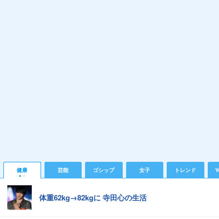
健康
芸能
ゴシップ
女子
トレンド
Y
体重62kg→82kgに 寺田心の生活