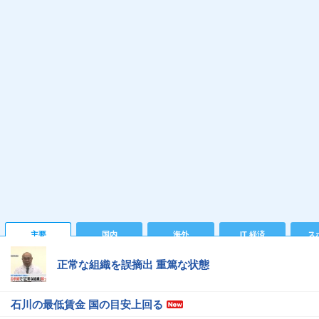
主要
国内
海外
IT 経済
ス
正常な組織を誤摘出 重篤な状態
石川の最低賃金 国の目安上回る