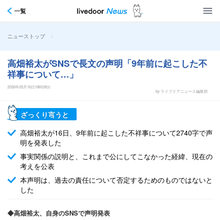
一覧
>
ニューストップ
高畑裕太がSNSで長文の声明「9年前に起こした不
祥事について…」
2026年05月16日18時28分
by ライブドアニュース編集部
ざっくり言うと
高畑裕太が16日、9年前に起こした不祥事について2740字で声
明を発表した
事実関係の説明と、これまで公にしてこなかった経緯、現在の
考えを公表
本声明は、過去の責任について否定するためのものではないと
した
◆高畑裕太、自身のSNSで声明発表