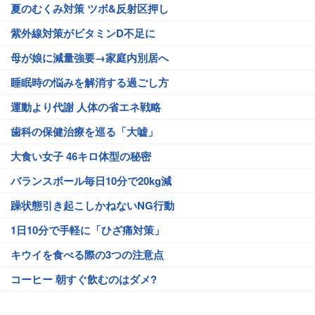
夏のむくみ対策 ツボ&反射区押し
紫外線対策がビタミンD不足に
母が娘に減量強要→家庭内別居へ
睡眠時の悩みを解消する過ごし方
運動より代謝 人体の省エネ戦略
歯科の保健治療を巡る「大嘘」
大食い女子 46キロ体型の秘密
バランスボール毎日10分で20kg減
躁状態引き起こしかねないNG行動
1日10分で手軽に「ひざ痛対策」
キウイを食べる際の3つの注意点
コーヒー 朝すぐ飲むのはダメ?