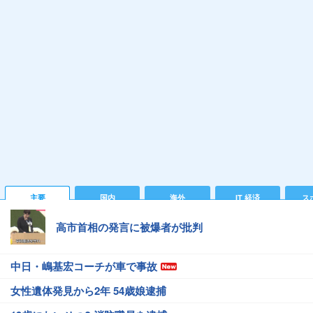
主要
国内
海外
IT 経済
ス
高市首相の発言に被爆者が批判
中日・嶋基宏コーチが車で事故
女性遺体発見から2年 54歳娘逮捕