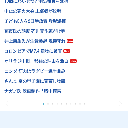
19歳にわいせつ? 消防職員を逮捕
中止の花火大会 主催者が説明
子ども3人を2日半放置 母親逮捕
高市氏の態度 芥川賞作家が批判
井上康生氏が注意喚起 規律守れ
コロンビアでM7.4 建物に被害
オリラジ中田、移住の理由を激白
ニシダ 筋力はラグビー選手並み
さんま 夏の甲子園に苦言し物議
ナガノ氏 映画制作「暗中模索」