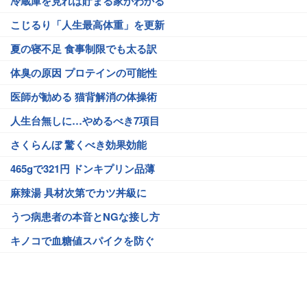
冷蔵庫を見れば貯まる家かわかる
こじるり「人生最高体重」を更新
夏の寝不足 食事制限でも太る訳
体臭の原因 プロテインの可能性
医師が勧める 猫背解消の体操術
人生台無しに…やめるべき7項目
さくらんぼ 驚くべき効果効能
465gで321円 ドンキプリン品薄
麻辣湯 具材次第でカツ丼級に
うつ病患者の本音とNGな接し方
キノコで血糖値スパイクを防ぐ