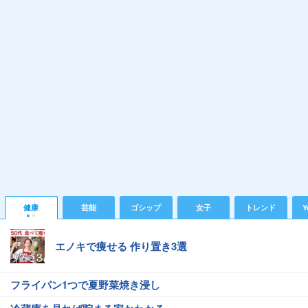
健康
芸能
ゴシップ
女子
トレンド
Y
エノキで痩せる 作り置き3選
フライパン1つで夏野菜焼き浸し