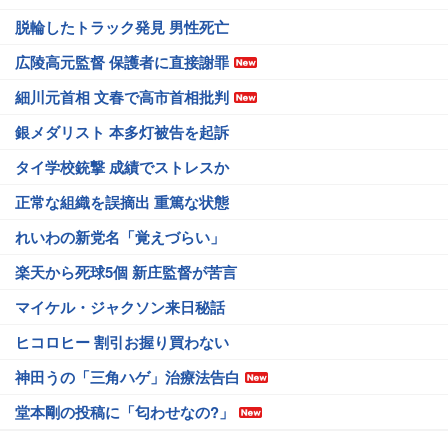
脱輪したトラック発見 男性死亡
広陵高元監督 保護者に直接謝罪
細川元首相 文春で高市首相批判
銀メダリスト 本多灯被告を起訴
タイ学校銃撃 成績でストレスか
正常な組織を誤摘出 重篤な状態
れいわの新党名「覚えづらい」
楽天から死球5個 新庄監督が苦言
マイケル・ジャクソン来日秘話
ヒコロヒー 割引お握り買わない
神田うの「三角ハゲ」治療法告白
堂本剛の投稿に「匂わせなの?」