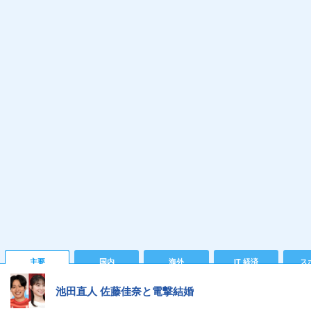
主要
国内
海外
IT 経済
ス
池田直人 佐藤佳奈と電撃結婚