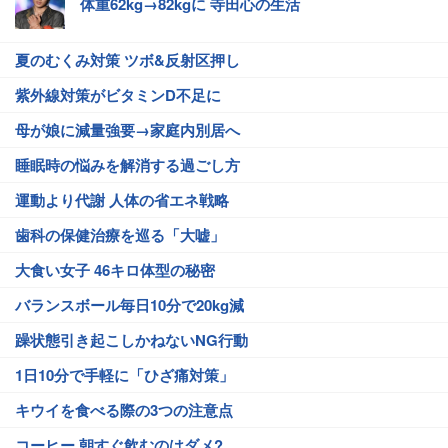
体重62kg→82kgに 寺田心の生活
夏のむくみ対策 ツボ&反射区押し
紫外線対策がビタミンD不足に
母が娘に減量強要→家庭内別居へ
睡眠時の悩みを解消する過ごし方
運動より代謝 人体の省エネ戦略
歯科の保健治療を巡る「大嘘」
大食い女子 46キロ体型の秘密
バランスボール毎日10分で20kg減
躁状態引き起こしかねないNG行動
1日10分で手軽に「ひざ痛対策」
キウイを食べる際の3つの注意点
コーヒー 朝すぐ飲むのはダメ?