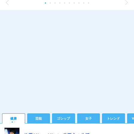
健康
芸能
ゴシップ
女子
トレンド
Y