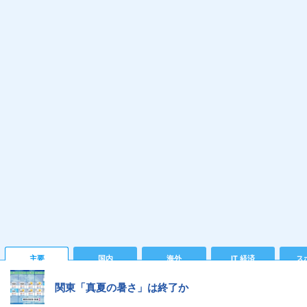
主要
国内
海外
IT 経済
ス
関東「真夏の暑さ」は終了か