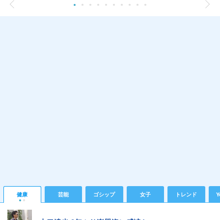
健康
芸能
ゴシップ
女子
トレンド
Y