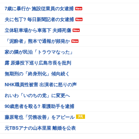
7歳に暴行か 施設従業員の女逮捕
夫に包丁? 毎日新聞記者の女逮捕
立体駐車場から車落下 夫婦死傷
「泥酔者」熊本で通報が頻発か
家の隣が民泊「トラウマなった」
露 原爆投下巡り広島市長を批判
無期刑の「終身刑化」傾向続く
NHK職員性被害 出演者に怒りの声
れいわ「いのちの党」に変更へ
90歳患者を殴る? 看護助手を逮捕
藤原竜也「労務改善」をアピール
元TBSアナの山本里菜 離婚を公表