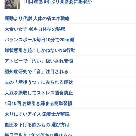
山口達也 8年ぶり楽器姿に感涙か
運動より代謝 人体の省エネ戦略
大食い女子 46キロ体型の秘密
バランスボール毎日10分で20kg減
躁状態引き起こしかねないNG行動
アトピーで「汚い」扱いされ苦悩
認知症研究で「音」注目される
夫の「産後うつ」にみられる症状
大豆を摂取してストレス過食防止
1日10回 お腹引き締まる簡単習慣
太りにくいアイス 栄養士が解説
血圧を下げる飲みもの 選び方は
毎日早歩き 1年で何キロ痩せるか