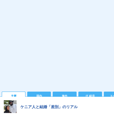
主要
国内
海外
IT 経済
ス
ケニア人と結婚「差別」のリアル