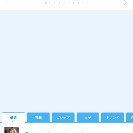
健康
芸能
ゴシップ
女子
トレンド
Y