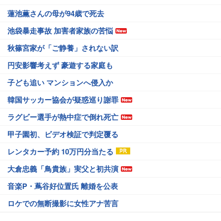
蓮池薫さんの母が94歳で死去
池袋暴走事故 加害者家族の苦悩
秋篠宮家が「ご静養」されない訳
円安影響考えず 豪遊する家庭も
子ども追い マンションへ侵入か
韓国サッカー協会が疑惑巡り謝罪
ラグビー選手が熱中症で倒れ死亡
甲子園初、ビデオ検証で判定覆る
レンタカー予約 10万円分当たる
大倉忠義「鳥貴族」実父と初共演
音楽P・蔦谷好位置氏 離婚を公表
ロケでの無断撮影に女性アナ苦言