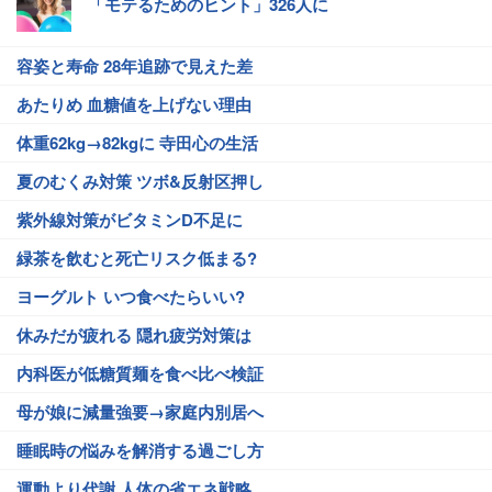
「モテるためのヒント」326人に
容姿と寿命 28年追跡で見えた差
あたりめ 血糖値を上げない理由
体重62kg→82kgに 寺田心の生活
夏のむくみ対策 ツボ&反射区押し
紫外線対策がビタミンD不足に
緑茶を飲むと死亡リスク低まる?
ヨーグルト いつ食べたらいい?
休みだが疲れる 隠れ疲労対策は
内科医が低糖質麺を食べ比べ検証
母が娘に減量強要→家庭内別居へ
睡眠時の悩みを解消する過ごし方
運動より代謝 人体の省エネ戦略