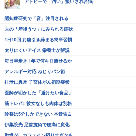
アトピーで「汚い」扱いされ苦悩
認知症研究で「音」注目される
夫の「産後うつ」にみられる症状
1日10回 お腹引き締まる簡単習慣
太りにくいアイス 栄養士が解説
毎日早歩き 1年で何キロ痩せるか
アレルギー対応 ねじりパン術
排泄に異常 子宮体がん初期症状
医師が明かした「避けたい食品」
筋トレ7年 彼女なしも肉体は別格
診察は5分しかできない 本音告白
伊集院光 足首施術で腰痛に変化
動悸が…カフェイン摂りすぎかも