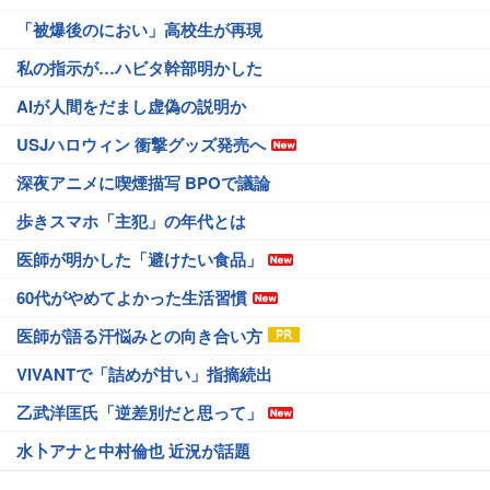
「被爆後のにおい」高校生が再現
私の指示が…ハビタ幹部明かした
AIが人間をだまし虚偽の説明か
USJハロウィン 衝撃グッズ発売へ
深夜アニメに喫煙描写 BPOで議論
歩きスマホ「主犯」の年代とは
医師が明かした「避けたい食品」
60代がやめてよかった生活習慣
医師が語る汗悩みとの向き合い方
VIVANTで「詰めが甘い」指摘続出
乙武洋匡氏「逆差別だと思って」
水卜アナと中村倫也 近況が話題