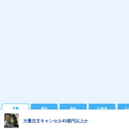
主要
国内
海外
IT 経済
ス
大量注文キャンセル43億円以上か