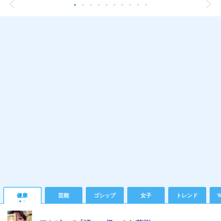
健康
芸能
ゴシップ
女子
トレンド
Y