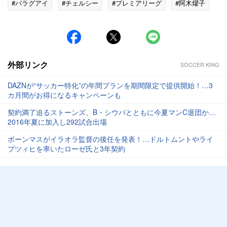
#パラグアイ
#チェルシー
#プレミアリーグ
#阿木燿子
外部リンク
SOCCER KING
DAZNが“サッカー特化”の年間プランを期間限定で提供開始！…3
カ月間がお得になるキャンペーンも
契約満了迫るストーンズ、B・シウバとともに今夏マンC退団か…
2016年夏に加入し292試合出場
ボーンマスがイラオラ監督の後任を発表！…ドルトムントやライ
プツィヒを率いたローゼ氏と3年契約