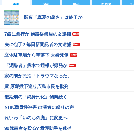
主要
国内
海外
IT 経済
ス
関東「真夏の暑さ」は終了か
7歳に暴行か 施設従業員の女逮捕
夫に包丁? 毎日新聞記者の女逮捕
立体駐車場から車落下 夫婦死傷
「泥酔者」熊本で通報が頻発か
家の隣が民泊「トラウマなった」
露 原爆投下巡り広島市長を批判
無期刑の「終身刑化」傾向続く
NHK職員性被害 出演者に怒りの声
れいわ「いのちの党」に変更へ
90歳患者を殴る? 看護助手を逮捕