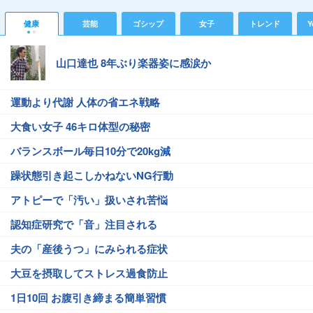
健康
芸能
ゴシップ
女子
トレンド
Y
山口達也 8年ぶり楽器姿に感涙か
運動より代謝 人体の省エネ戦略
大食い女子 46キロ体型の秘密
バランスボール毎日10分で20kg減
躁状態引き起こしかねないNG行動
アトピーで「汚い」扱いされ苦悩
認知症研究で「音」注目される
夫の「産後うつ」にみられる症状
大豆を摂取してストレス過食防止
1日10回 お腹引き締まる簡単習慣