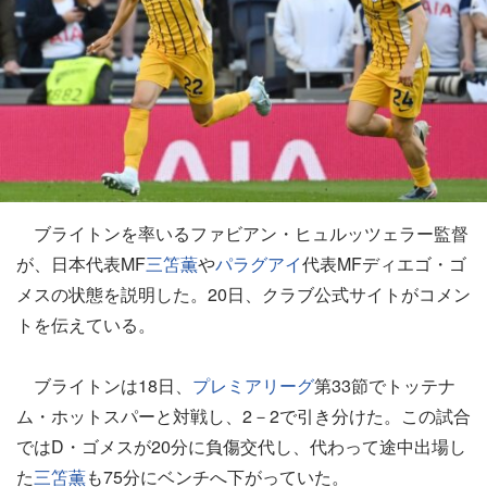
ブライトンを率いるファビアン・ヒュルッツェラー監督
が、日本代表MF
三笘薫
や
パラグアイ
代表MFディエゴ・ゴ
メスの状態を説明した。20日、クラブ公式サイトがコメン
トを伝えている。
ブライトンは18日、
プレミアリーグ
第33節でトッテナ
ム・ホットスパーと対戦し、2－2で引き分けた。この試合
ではD・ゴメスが20分に負傷交代し、代わって途中出場し
た
三笘薫
も75分にベンチへ下がっていた。