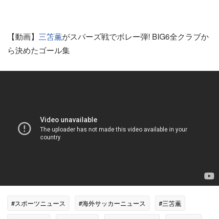
【動画】
三笘薫
がスパーズ戦でボレー弾! BIG6全クラブか
ら決めたゴール集
#スポーツニュース
#海外サッカーニュース
#三笘薫