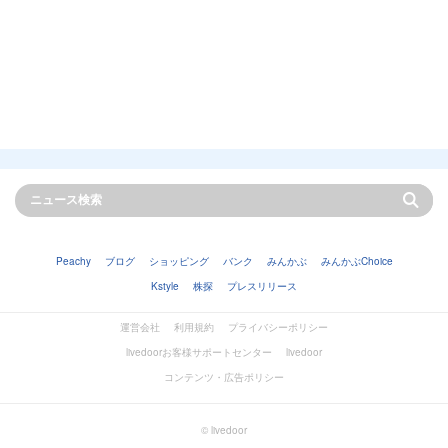
Peachy
ブログ
ショッピング
バンク
みんかぶ
みんかぶChoice
Kstyle
株探
プレスリリース
運営会社
利用規約
プライバシーポリシー
livedoorお客様サポートセンター
livedoor
コンテンツ・広告ポリシー
© livedoor