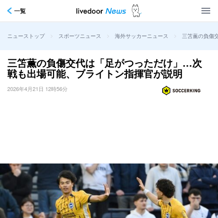
一覧
>
>
>
三笘薫の負傷
ニューストップ
スポーツニュース
海外サッカーニュース
三笘薫の負傷交代は「足がつっただけ」…次
戦も出場可能、ブライトン指揮官が説明
2026年4月21日 12時56分