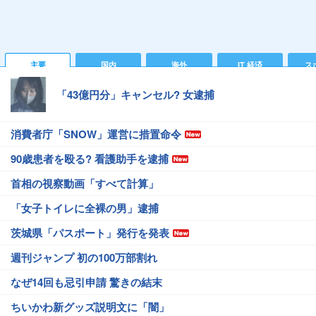
主要
国内
海外
IT 経済
ス
「43億円分」キャンセル? 女逮捕
消費者庁「SNOW」運営に措置命令
90歳患者を殴る? 看護助手を逮捕
首相の視察動画「すべて計算」
「女子トイレに全裸の男」逮捕
茨城県「パスポート」発行を発表
週刊ジャンプ 初の100万部割れ
なぜ14回も忌引申請 驚きの結末
ちいかわ新グッズ説明文に「闇」