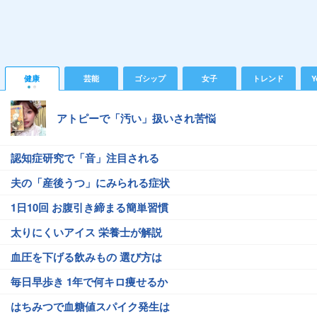
健康
芸能
ゴシップ
女子
トレンド
Y
アトピーで「汚い」扱いされ苦悩
認知症研究で「音」注目される
夫の「産後うつ」にみられる症状
1日10回 お腹引き締まる簡単習慣
太りにくいアイス 栄養士が解説
血圧を下げる飲みもの 選び方は
毎日早歩き 1年で何キロ痩せるか
はちみつで血糖値スパイク発生は