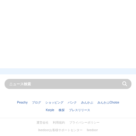
Peachy
ブログ
ショッピング
バンク
みんかぶ
みんかぶChoice
Kstyle
株探
プレスリリース
運営会社
利用規約
プライバシーポリシー
livedoorお客様サポートセンター
livedoor