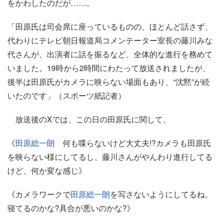
をかわしたのだが……。
「田原氏は司会席に座っているものの、ほとんど話さず、
代わりにテレビ朝日報道局コメンテーター室長の藤川みな
代さんが、出演者に話を振るなど、全体的な進行を務めて
いました。19時から2時間にわたって放送されましたが、
後半は田原氏がカメラに映らない場面もあり、“沈黙”が続
いたのです」（スポーツ紙記者）
放送後のXでは、この日の田原氏に関して、
《
田原総一朗
何も喋らないけど大丈夫!?カメラも田原氏
を映らない様にしてるし、藤川さんがやんわり進行してる
けど、何か変な感じ》
《カメラワークで
田原総一朗
を写さないようにしてるね。
寝てるのかな?具合が悪いのかな?》