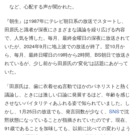
など、心配する声が聞かれた。
『朝生』は1987年にテレビ朝日系の放送でスタートし、
田原氏と識者が深夜にさまざまな議論を繰り広げる内容
で、人気を博した。毎月、最終金曜日の深夜に放送されて
いたが、2024年9月に地上波での放送が終了。翌10月か
ら、毎月、最終日曜日の19時から2時間、BS朝日で放送さ
れているが、少し前から田原氏の“変化”は話題にあがって
いた。
「田原氏は、歯に衣着せぬ言動でほかのパネリストと熱く
議論し、ときには激しい口論に発展するほど、年齢を感じ
させないバイタリティあふれる姿で知られていました。し
かし、1月25日の放送でも、発言回数が少なく、
SNS
で沈
黙状態になっていることが指摘されていたのです。現在、
91歳であることを加味しても、以前に比べての変わりよう