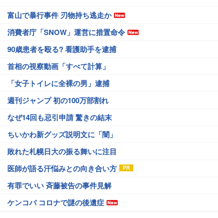
富山で暴行事件 刃物持ち逃走か
消費者庁「SNOW」運営に措置命令
90歳患者を殴る? 看護助手を逮捕
首相の視察動画「すべて計算」
「女子トイレに全裸の男」逮捕
週刊ジャンプ 初の100万部割れ
なぜ14回も忌引申請 驚きの結末
ちいかわ新グッズ説明文に「闇」
敗れた札幌日大の振る舞いに注目
医師が語る汗悩みとの向き合い方
有罪でいい 斉藤被告の事件見解
ケンコバ コロナで謎の後遺症