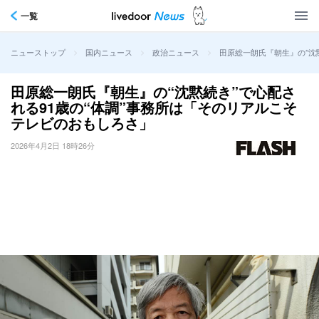
一覧
>
>
>
田原総一朗氏『朝生』の“沈
ニューストップ
国内ニュース
政治ニュース
田原総一朗氏『朝生』の“沈黙続き”で心配さ
れる91歳の“体調”事務所は「そのリアルこそ
テレビのおもしろさ」
2026年4月2日 18時26分