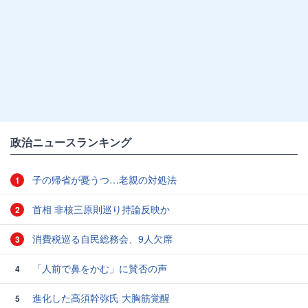
政治ニュースランキング
子の帰省が憂うつ…老親の対処法
1
首相 非核三原則巡り持論反映か
2
消費税巡る自民総務会、9人欠席
3
「人前で鼻をかむ」に賛否の声
4
進化した高須幹弥氏 大胸筋覚醒
5