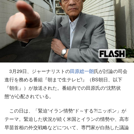
3月29日、ジャーナリストの
田原総一朗
氏が討論の司会
進行を務める番組『朝まで生テレビ!』（BS朝日、以下
『朝生』）が放送された。番組内での田原氏の“沈黙状
態”が心配されている。
この日は、「緊迫“イラン情勢”ド～する?!ニッポン」が
テーマ。緊迫した状況が続く米国とイランの情勢や、高市
早苗首相の外交戦略などについて、専門家が白熱した議論