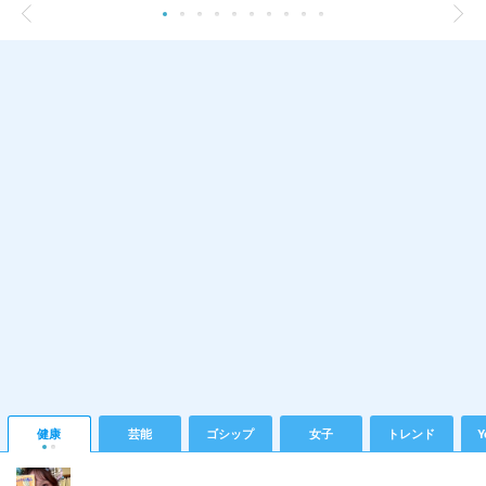
健康
芸能
ゴシップ
女子
トレンド
Y