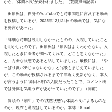
から、“体調不良”が疑われました」（芸能担当記者）
田原氏は、自身のYouTubeでも時事問題に言及する動画
を投稿しているが、2025年12月24日の動画では、気にな
る発言があった。
「詳細な時期は説明しなかったものの、入院していたこと
を明かしたのです。田原氏は『原因はよくわからない。入
院したときに医者が調べてくれて、どこも悪くなかった』
と、万全な状態であると話していました。最後には、『や
っぱり夏バテじゃないかな』と冗談もまじえていました
が、この動画が投稿されるまで半年近く更新がなく、本人
が言うように“原因不明”の入院だったことで、コメント欄
では身体を気遣う声があがっていたのです」（同前）
冒頭の『朝生』での“沈黙状態”は体調不良によるものな
のか、現在も通院はしているのか。本誌「Smart