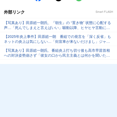
外部リンク
Smart FLASH
【写真あり】田原総一朗氏、『朝生』の “置き物” 状態に心配する
声…「死んでしまえと言えばいい」騒動以降、ヒヤヒヤ言動に変
化
【2025年炎上事件】田原総一朗 番組での発言を「深く反省」も
ネットの炎上は気にしない…「街宣車が来ないだけまし」ジャー
ナリストの覚悟とは
【写真あり】田原総一朗氏、番組炎上打ち切り後も高市早苗首相
への対決姿勢崩さず「彼女の口から民主主義とは何かを聞いたこ
とがない」