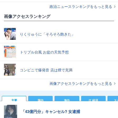
政治ニュースランキングをもっと見る
画像アクセスランキング
りくりゅうに「そろそろ飽きた」
トリプル台風 お盆の天気予想
コンビニで爆発音 店は煙で充満
画像アクセスランキングをもっと見る
主要
国内
海外
IT 経済
ス
「43億円分」キャンセル? 女逮捕