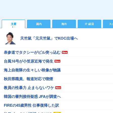
主要
国内
海外
IT 経済
ス
天竺鼠「元天竺鼠」でKOC出場へ
表参道でタクシーがビル突っ込む
台風16号が小笠原近海で発生
海上自衛隊の生々しい映像が物議
秋田県職員、報道対応で喫煙
教員の性暴力 止まらないワケ
韓国の審判接待疑惑 JFAが調査へ
FIREの45歳男性 仕事復帰した訳