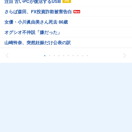
注目 古いPCが復活するUSB
さらば森田、FX投資詐欺被害告白
女優・小川眞由美さん死去 86歳
オグシオ不仲説「嫌だった」
山崎怜奈、突然妊娠だけ公表の訳