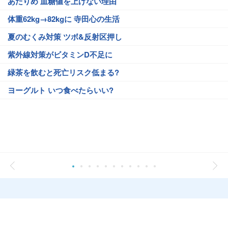
あたりめ 血糖値を上げない理由
体重62kg→82kgに 寺田心の生活
夏のむくみ対策 ツボ&反射区押し
紫外線対策がビタミンD不足に
緑茶を飲むと死亡リスク低まる?
ヨーグルト いつ食べたらいい?