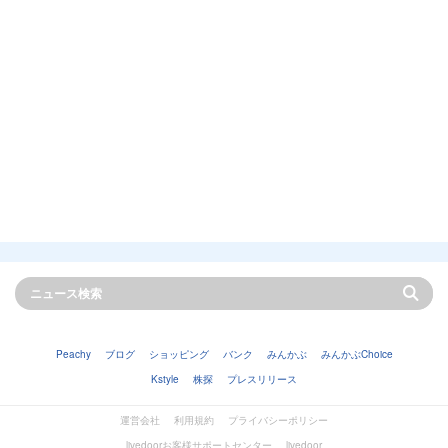
Peachy
ブログ
ショッピング
バンク
みんかぶ
みんかぶChoice
Kstyle
株探
プレスリリース
運営会社
利用規約
プライバシーポリシー
livedoorお客様サポートセンター
livedoor