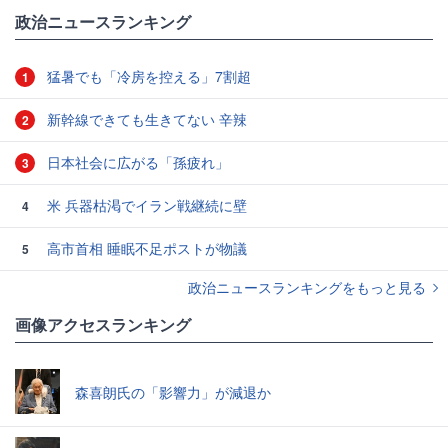
政治ニュースランキング
猛暑でも「冷房を控える」7割超
1
新幹線できても生きてない 辛辣
2
日本社会に広がる「孫疲れ」
3
米 兵器枯渇でイラン戦継続に壁
4
高市首相 睡眠不足ポストが物議
5
政治ニュースランキングをもっと見る
画像アクセスランキング
森喜朗氏の「影響力」が減退か