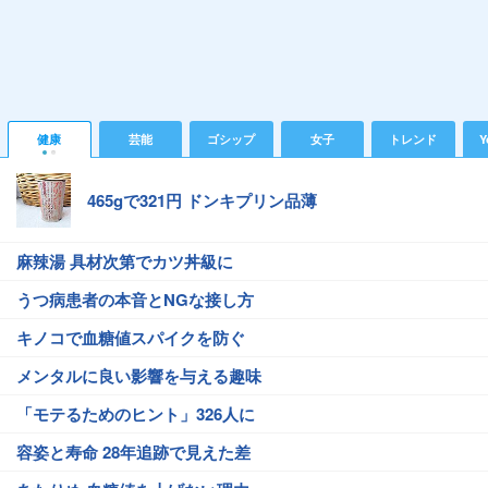
健康
芸能
ゴシップ
女子
トレンド
Y
465gで321円 ドンキプリン品薄
麻辣湯 具材次第でカツ丼級に
うつ病患者の本音とNGな接し方
キノコで血糖値スパイクを防ぐ
メンタルに良い影響を与える趣味
「モテるためのヒント」326人に
容姿と寿命 28年追跡で見えた差