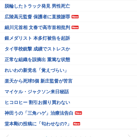
脱輪したトラック発見 男性死亡
広陵高元監督 保護者に直接謝罪
細川元首相 文春で高市首相批判
銀メダリスト 本多灯被告を起訴
タイ学校銃撃 成績でストレスか
正常な組織を誤摘出 重篤な状態
れいわの新党名「覚えづらい」
楽天から死球5個 新庄監督が苦言
マイケル・ジャクソン来日秘話
ヒコロヒー 割引お握り買わない
神田うの「三角ハゲ」治療法告白
堂本剛の投稿に「匂わせなの?」