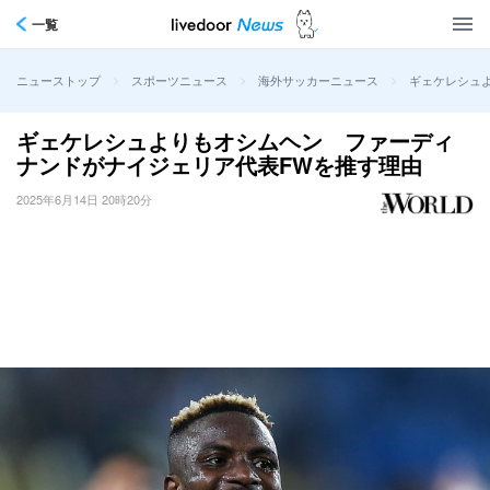
一覧
>
>
>
ギェケレシュ
ニューストップ
スポーツニュース
海外サッカーニュース
ギェケレシュよりもオシムヘン ファーディ
ナンドがナイジェリア代表FWを推す理由
2025年6月14日 20時20分