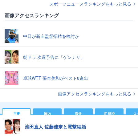
スポーツニュースランキングをもっと見る
画像アクセスランキング
中日が新庄監督招聘を検討か
朝ドラ 次週予告に「ゲンナリ」
卓球WTT 張本美和がベスト8進出
画像アクセスランキングをもっと見る
主要
国内
海外
IT 経済
ス
池田直人 佐藤佳奈と電撃結婚