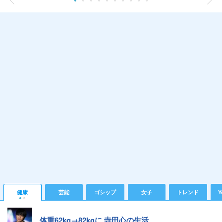
健康
芸能
ゴシップ
女子
トレンド
Y
体重62kg→82kgに 寺田心の生活