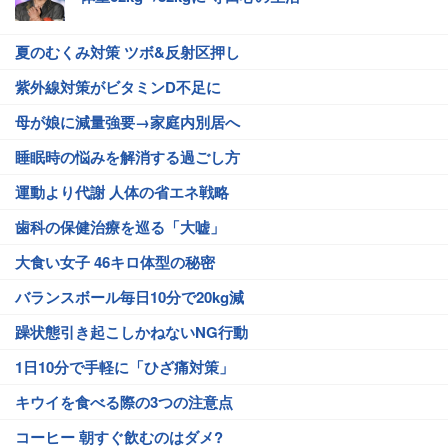
夏のむくみ対策 ツボ&反射区押し
紫外線対策がビタミンD不足に
母が娘に減量強要→家庭内別居へ
睡眠時の悩みを解消する過ごし方
運動より代謝 人体の省エネ戦略
歯科の保健治療を巡る「大嘘」
大食い女子 46キロ体型の秘密
バランスボール毎日10分で20kg減
躁状態引き起こしかねないNG行動
1日10分で手軽に「ひざ痛対策」
キウイを食べる際の3つの注意点
コーヒー 朝すぐ飲むのはダメ?