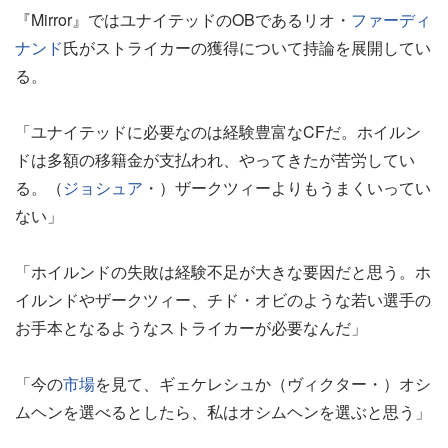
『Mirror』ではユナイテッドのOBであるリオ・
ファーディ
ナンド
氏がストライカーの獲得について持論を展開してい
る。
「ユナイテッドに必要なのは経験豊富なCFだ。ホイルン
ドは多額の移籍金が支払われ、やってきたが苦労してい
る。（
ジョシュア
・）ザークツィーよりもうまくいってい
ない」
「ホイルンドの失敗は経験不足が大きな要因だと思う。ホ
イルンドやザークツィー、チド・オビのような若い選手の
お手本となるようなストライカーが必要なんだ」
「今の
市場
を見て、ギェケレシュか（ヴィクター・）オシ
ムヘンを選べるとしたら、私はオシムヘンを選ぶと思う」