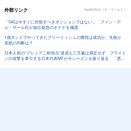
外部リンク
theWORLD（ザ・ワールド）
「GKは今すぐに対処すべきポジションではない」 ファン・デ
ル・サール氏が放出疑惑のオナナを擁護
1億ポンドでやってきたグリーリッシュの獲得は成功か、失敗か
英紙の判断は？
日本人初の“プレミア二桁得点”達成も三笘薫は満足せず ブライト
ンの攻撃を牽引する日本代表MFが今シーズンを振り返る 「悪く
はないけど、もっと数字を伸ばせる」