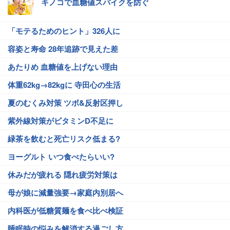
キノコで血糖値スパイクを防ぐ
「モテるためのヒント」326人に
容姿と寿命 28年追跡で見えた差
あたりめ 血糖値を上げない理由
体重62kg→82kgに 寺田心の生活
夏のむくみ対策 ツボ&反射区押し
紫外線対策がビタミンD不足に
緑茶を飲むと死亡リスク低まる?
ヨーグルト いつ食べたらいい?
休みだが疲れる 隠れ疲労対策は
母が娘に減量強要→家庭内別居へ
内科医が低糖質麺を食べ比べ検証
睡眠時の悩みを解消する過ごし方