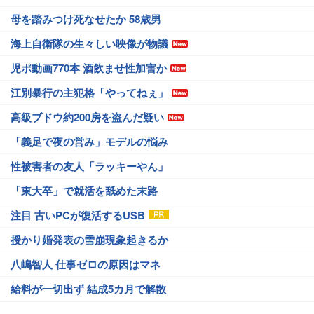
母を踏みつけ死なせたか 58歳男
海上自衛隊の生々しい映像が物議
児ポ動画770本 酒飲ませ性加害か
江別暴行の主犯格「やってねぇ」
高級ブドウ約200房を盗んだ疑い
「義足で夜の営み」モデルの悩み
性被害者の友人「ラッキーやん」
「東大卒」で就活を舐めた末路
注目 古いPCが復活するUSB
授かり婚発表の雪崩現象起きるか
八嶋智人 仕事ゼロの原因はマネ
給料が一切出ず 結成5カ月で解散