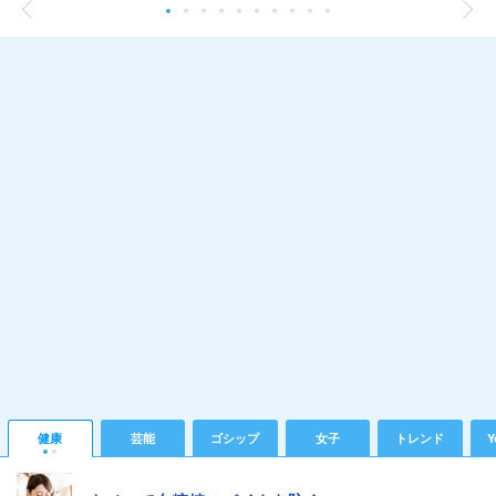
健康
芸能
ゴシップ
女子
トレンド
Y