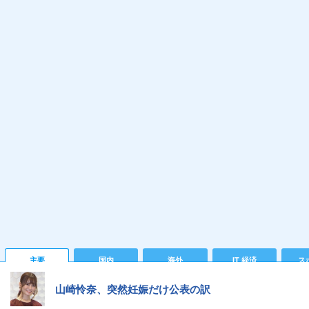
主要
国内
海外
IT 経済
ス
山崎怜奈、突然妊娠だけ公表の訳