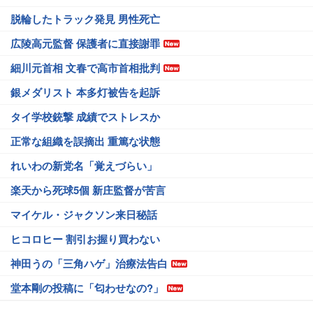
脱輪したトラック発見 男性死亡
広陵高元監督 保護者に直接謝罪
細川元首相 文春で高市首相批判
銀メダリスト 本多灯被告を起訴
タイ学校銃撃 成績でストレスか
正常な組織を誤摘出 重篤な状態
れいわの新党名「覚えづらい」
楽天から死球5個 新庄監督が苦言
マイケル・ジャクソン来日秘話
ヒコロヒー 割引お握り買わない
神田うの「三角ハゲ」治療法告白
堂本剛の投稿に「匂わせなの?」