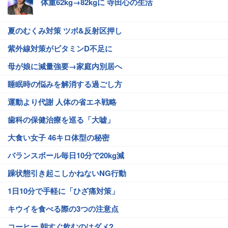
体重62kg→82kgに 寺田心の生活
夏のむくみ対策 ツボ&反射区押し
紫外線対策がビタミンD不足に
母が娘に減量強要→家庭内別居へ
睡眠時の悩みを解消する過ごし方
運動より代謝 人体の省エネ戦略
歯科の保健治療を巡る「大嘘」
大食い女子 46キロ体型の秘密
バランスボール毎日10分で20kg減
躁状態引き起こしかねないNG行動
1日10分で手軽に「ひざ痛対策」
キウイを食べる際の3つの注意点
コーヒー 朝すぐ飲むのはダメ?