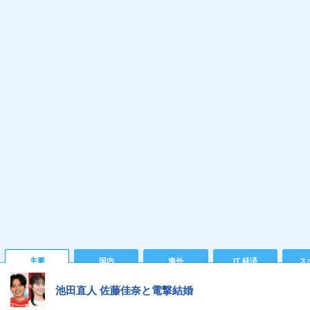
主要
国内
海外
IT 経済
ス
池田直人 佐藤佳奈と電撃結婚