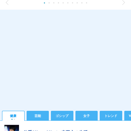
健康
芸能
ゴシップ
女子
トレンド
Y