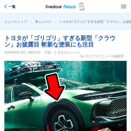
一覧
>
>
トヨタが“ゴリゴリ”すぎる新型「クラウン」お
ニューストップ
車ニュース
トヨタが「ゴリゴリ」すぎる新型「クラウ
ン」お披露目 斬新な塗装にも注目
2024年4月13日 10時10分
写真：くるまのニュース
by ライブドアニュース編集部