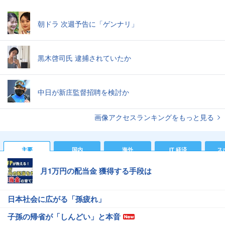
朝ドラ 次週予告に「ゲンナリ」
黒木啓司氏 逮捕されていたか
中日が新庄監督招聘を検討か
画像アクセスランキングをもっと見る
主要
国内
海外
IT 経済
ス
月1万円の配当金 獲得する手段は
日本社会に広がる「孫疲れ」
子孫の帰省が「しんどい」と本音