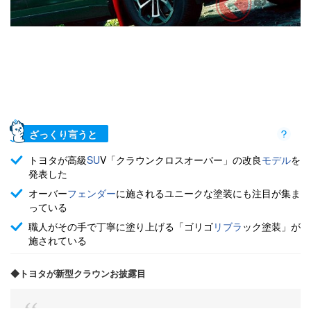
ざっくり言うと
トヨタが高級
SU
V「クラウンクロスオーバー」の改良
モデル
を
発表した
オーバー
フェンダー
に施されるユニークな塗装にも注目が集ま
っている
職人がその手で丁寧に塗り上げる「ゴリゴ
リブラ
ック塗装」が
施されている
◆トヨタが新型クラウンお披露目