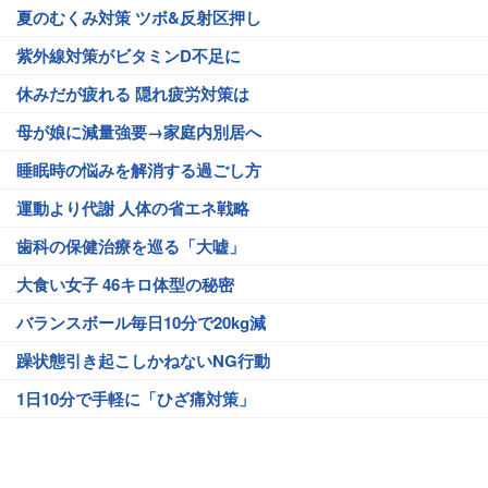
夏のむくみ対策 ツボ&反射区押し
紫外線対策がビタミンD不足に
休みだが疲れる 隠れ疲労対策は
母が娘に減量強要→家庭内別居へ
睡眠時の悩みを解消する過ごし方
運動より代謝 人体の省エネ戦略
歯科の保健治療を巡る「大嘘」
大食い女子 46キロ体型の秘密
バランスボール毎日10分で20kg減
躁状態引き起こしかねないNG行動
1日10分で手軽に「ひざ痛対策」