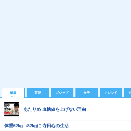
健康
芸能
ゴシップ
女子
トレンド
Y
あたりめ 血糖値を上げない理由
体重62kg→82kgに 寺田心の生活