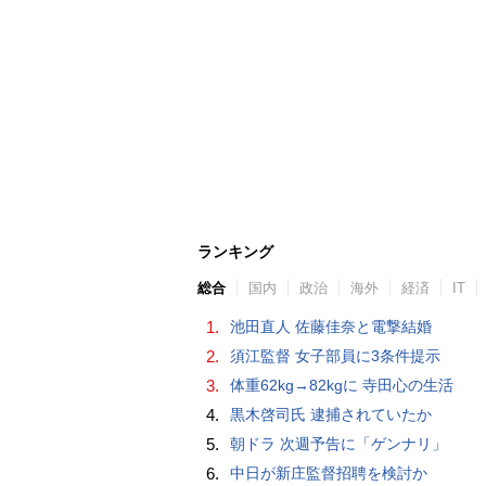
ランキング
総合
国内
政治
海外
経済
IT
1.
池田直人 佐藤佳奈と電撃結婚
2.
須江監督 女子部員に3条件提示
3.
体重62kg→82kgに 寺田心の生活
4.
黒木啓司氏 逮捕されていたか
5.
朝ドラ 次週予告に「ゲンナリ」
6.
中日が新庄監督招聘を検討か