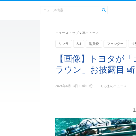
ニューストップ
車ニュース
>
リブラ
SU
消費税
フェンダー
世
タイヤ
RAV4
【画像】トヨタが「
ラウン」お披露目 斬
2024年4月13日 10時10分
くるまのニュース
1