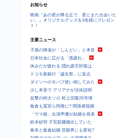
お知らせ
映画『あの星が降る丘で、君とまた出会いた
い。』オリジナルグッズを3名様にプレゼン
ト！
主要ニュース
子孫の帰省が「しんどい」と本音
日本社会に広がる「孫疲れ」
休みだが疲れる 隠れ疲労対策は
ドコモ新銀行「誕生祭」に盲点
ダイソーのモバブ使い倒してみた
少し本音で アリアナが活休説明
反撃の特大ソロ 村上宗隆25号弾
板倉も冨安ら同僚に? 関係者指摘
「ウマ娘」出演声優が結婚を発表
鈴木砂羽 子宮筋腫摘出していた
春奈と板倉結婚 芸能界にも変化?
副業でグラビア バレて退職過去