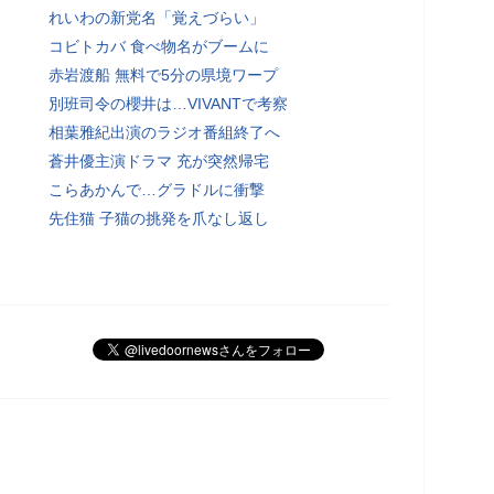
れいわの新党名「覚えづらい」
コビトカバ 食べ物名がブームに
赤岩渡船 無料で5分の県境ワープ
別班司令の櫻井は…VIVANTで考察
相葉雅紀出演のラジオ番組終了へ
蒼井優主演ドラマ 充が突然帰宅
こらあかんで…グラドルに衝撃
先住猫 子猫の挑発を爪なし返し