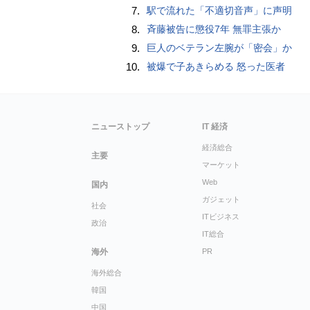
7.
駅で流れた「不適切音声」に声明
8.
斉藤被告に懲役7年 無罪主張か
9.
巨人のベテラン左腕が「密会」か
10.
被爆で子あきらめる 怒った医者
ニューストップ
IT 経済
経済総合
主要
マーケット
Web
国内
ガジェット
社会
ITビジネス
政治
IT総合
海外
PR
海外総合
韓国
中国