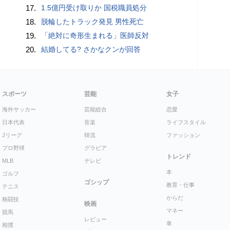
17.
1.5億円受け取りか 国税職員処分
18.
脱輪したトラック発見 男性死亡
19.
「絶対に奇形生まれる」医師反対
20.
結婚してる? さかなクンが回答
スポーツ
芸能
女子
海外サッカー
芸能総合
恋愛
日本代表
音楽
ライフスタイル
Jリーグ
韓流
ファッション
プロ野球
グラビア
トレンド
MLB
テレビ
本
ゴルフ
ゴシップ
教育・仕事
テニス
からだ
格闘技
映画
マネー
競馬
レビュー
車
相撲