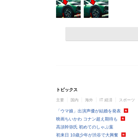
トピックス
主要
国内
海外
IT 経済
スポーツ
「ウマ娘」出演声優が結婚を発表
映画ちいかわ コナン超え期待も
高須幹弥氏 初めてのしゃぶ葉
初来日 10歳少年が渋谷で大興奮