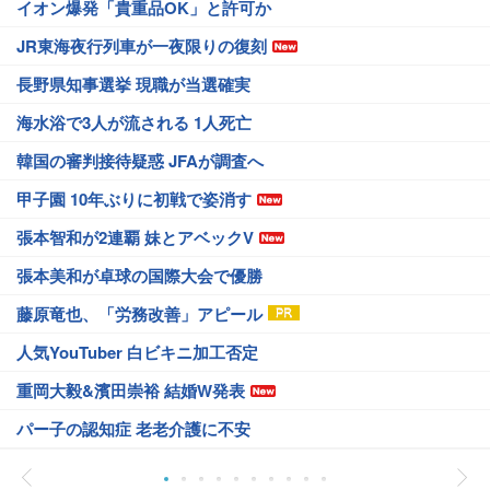
イオン爆発「貴重品OK」と許可か
JR東海夜行列車が一夜限りの復刻
長野県知事選挙 現職が当選確実
海水浴で3人が流される 1人死亡
韓国の審判接待疑惑 JFAが調査へ
甲子園 10年ぶりに初戦で姿消す
張本智和が2連覇 妹とアベックV
張本美和が卓球の国際大会で優勝
藤原竜也、「労務改善」アピール
人気YouTuber 白ビキニ加工否定
重岡大毅&濱田崇裕 結婚W発表
パー子の認知症 老老介護に不安