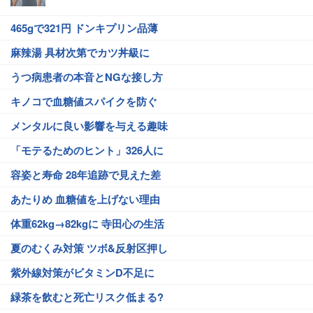
465gで321円 ドンキプリン品薄
麻辣湯 具材次第でカツ丼級に
うつ病患者の本音とNGな接し方
キノコで血糖値スパイクを防ぐ
メンタルに良い影響を与える趣味
「モテるためのヒント」326人に
容姿と寿命 28年追跡で見えた差
あたりめ 血糖値を上げない理由
体重62kg→82kgに 寺田心の生活
夏のむくみ対策 ツボ&反射区押し
紫外線対策がビタミンD不足に
緑茶を飲むと死亡リスク低まる?