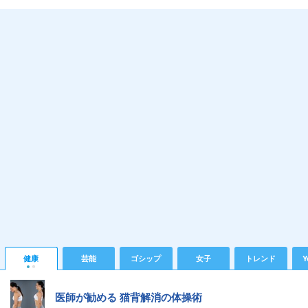
健康
芸能
ゴシップ
女子
トレンド
Y
医師が勧める 猫背解消の体操術