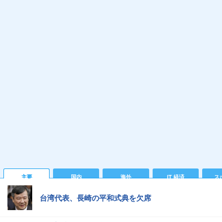
主要
国内
海外
IT 経済
ス
台湾代表、長崎の平和式典を欠席