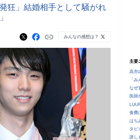
発狂」結婚相手として騒がれ
」
みんなの感想は？
主要
高市
「み
なぜ
医師
LU
食費
はち
タピ
誰し