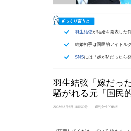
ざっくり言うと
羽生結弦
が結婚を発表した件
結婚相手は国民的アイドル
SNS
には「嫁がMだったら
羽生結弦「嫁だっ
騒がれる元「国民
2023年8月6日 18時30分
週刊女性PRIME