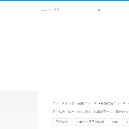
ニューストップ
芸能ニュース
芸能総合ニュース
>
>
>
羽生結弦「嫁だったら発狂」結婚相手として騒がれる
羽生結弦
スポーツ選手の結婚
SNS
ス
エンタメ・芸能ニュース