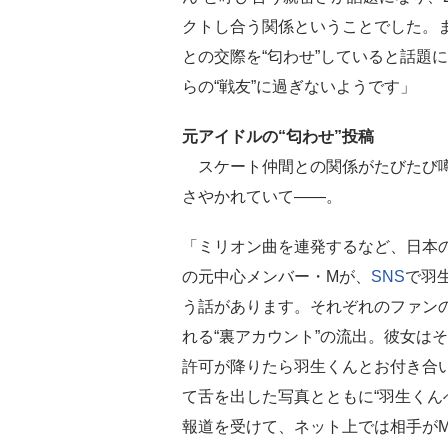
クトし合う関係ということでした。
との交際を“匂わせ”していると話題
らの“戦友”に過ぎないようです」
元アイドルの“匂わせ”投稿
スケート仲間との関係がたびたび噂
さやかれていて――。
「ミリオン曲を連発するなど、日本
の元中心メンバー・Mが、
SNS
で羽
う話があります。それぞれのファン
れる“裏アカウント”の流出。彼女は
許可が降りたら羽生くんとお付き合
て舌を出した写真とともに“羽生くん
報道を受けて、ネット上では相手が