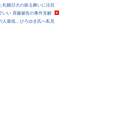
た札幌日大の振る舞いに注目
でいい 斉藤被告の事件見解
の人最低」ひろゆき氏へ私見