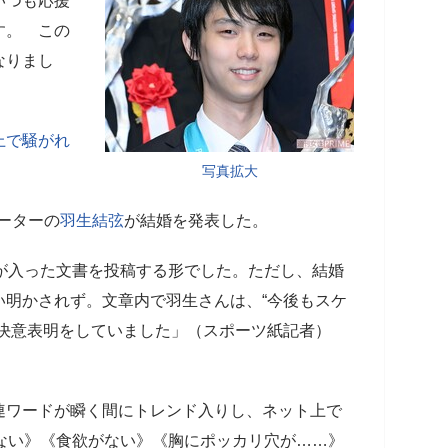
いつも応援
す。 この
なりまし
上で騒がれ
写真拡大
ケーターの
羽生結弦
が結婚を発表した。
が入った文書を投稿する形でした。ただし、結婚
い明かされず。文章内で羽生さんは、“今後もスケ
い決意表明をしていました」（スポーツ紙記者）
連ワードが瞬く間にトレンド入りし、ネット上で
ない》《食欲がない》《胸にポッカリ穴が……》