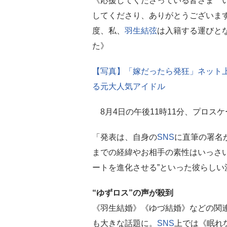
《応援してくださっている皆さま 
してくださり、ありがとうございま
度、私、
羽生結弦
は入籍する運びと
た》
【写真】「嫁だったら発狂」ネット
る元大人気アイドル
8月4日の午後11時11分、プロス
「発表は、自身の
SNS
に直筆の署名
までの経緯やお相手の素性はいっさ
ートを進化させる”といった彼らし
“ゆずロス”の声が殺到
《羽生結婚》《ゆづ結婚》などの関
も大きな話題に。
SNS
上では《眠れ