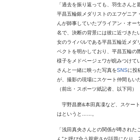
「過去を振り返っても、羽生さんと
平昌五輪銀メダリストのエフゲニア・
んが師事していたブライアン・オーサ
名で、決断の背景には彼に近づきた
女のライバルである平昌五輪近メダ
ペクトを明かしており、平昌五輪の
様子をメドベージェワが睨みつけて
さんと一緒に映った写真を
SNS
に投
が、撮影の現場にスケート仲間もいた
（前出・スポーツ紙記者、以下同）
宇野昌磨&本田真凜など、スケート
はというと……。
「浅田真央さんとの関係が噂されたこ
ん”と呼び合う親密さが話題になり、