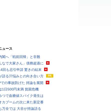
ニュース
内閣へ「戦前回帰」と非難
んなで大家さん」債務超過に
14回も忌引申請 驚きの結末
が語る汗悩みとの向き合い方
UPでの事故防げた 持論を展開
は1日500円未満 貧困危機
みつで血糖値スパイク発生は
オカブームの次に来た新定番
も万全では 大谷が持論語る