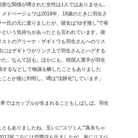
親密な関係が噂された女性は1人ではありません。
メドベージェワは2018年、18歳のときに羽生さ
ー氏の元に渡りましたが、彼女は“ゆず推し”で有
いという気持ちがあったとも言われています。彼
リストのアリーナ・ザギトワも羽生さんへのリス
際にはザギトワがリンク上で羽生さんとハグする
いた、なんて話も。ほかにも、韓国人選手が羽生
稿するなどして物議を醸したこともありました
ことが後に判明し、噂は“沈静化”しています」
界ではカップルが生まれることもしばしば。羽生
ともありましたね。互いに“ユヅくん”“真央ちゃ
2017年ごろには交際説も出ましたが、単にリスペ