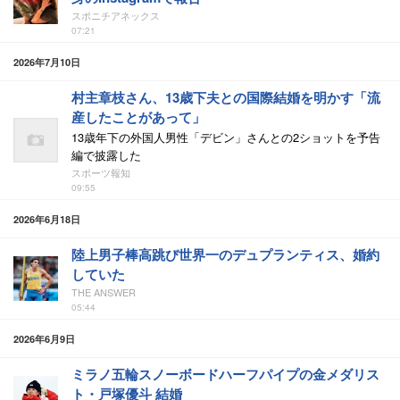
スポニチアネックス
07:21
2026年7月10日
村主章枝さん、13歳下夫との国際結婚を明かす「流
産したことがあって」
13歳年下の外国人男性「デビン」さんとの2ショットを予告
編で披露した
スポーツ報知
09:55
2026年6月18日
陸上男子棒高跳び世界一のデュプランティス、婚約
していた
THE ANSWER
05:44
2026年6月9日
ミラノ五輪スノーボードハーフパイプの金メダリス
ト・戸塚優斗 結婚