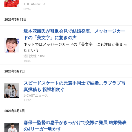
THE ANSWER
22:52
2026年5月13日
坂本花織氏が引退会見で結婚発表、メッセージカー
ドの「美文字」に驚きの声
ネットではメッセージカードの「美文字」にも注目が集まっ
たという
週刊女性PRIME
16:00
2026年3月7日
スピードスケートの元選手同士で結婚…ラブラブ写
真投稿も 祝福相次ぐ
J-CASTニュース
11:00
2026年3月6日
森保一監督の息子がきっかけで交際に発展 結婚発表
のJリーガー明かす