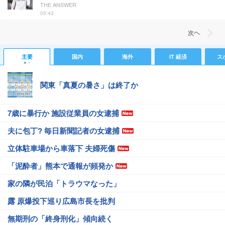
THE ANSWER
05:43
次ヘ
主要
国内
海外
IT 経済
ス
関東「真夏の暑さ」は終了か
7歳に暴行か 施設従業員の女逮捕
夫に包丁? 毎日新聞記者の女逮捕
立体駐車場から車落下 夫婦死傷
「泥酔者」熊本で通報が頻発か
家の隣が民泊「トラウマなった」
露 原爆投下巡り広島市長を批判
無期刑の「終身刑化」傾向続く