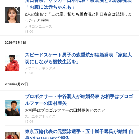
川口春奈、サッカー日本代表・板倉滉との結婚発表
「お腹には赤ちゃんも」
2人の連名で「この度、私たち板倉滉と川口春奈は結婚しま
した」と報告
オリコンニュース
18:00
2026年8月1日
スピードスケート男子の森重航が結婚発表「家庭大
切にしながら競技生活を」
スポニチアネックス
10:28
2026年7月22日
プロボクサー・中谷潤人が結婚発表 お相手はプロゴ
ルファーの田村亜矢
お相手はプロゴルファーの田村亜矢とのこと
スポニチアネックス
12:04
東京五輪代表の元競泳選手・五十嵐千尋氏が結婚 自
身のInstagramで報告