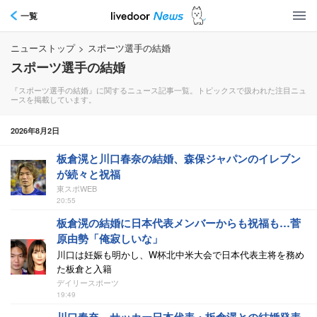
一覧
ニューストップ
>
スポーツ選手の結婚
スポーツ選手の結婚
『スポーツ選手の結婚』に関するニュース記事一覧。トピックスで扱われた注目ニュ
ースを掲載しています。
2026年8月2日
板倉滉と川口春奈の結婚、森保ジャパンのイレブン
が続々と祝福
東スポWEB
20:55
板倉滉の結婚に日本代表メンバーからも祝福も…菅
原由勢「俺寂しいな」
川口は妊娠も明かし、W杯北中米大会で日本代表主将を務め
た板倉と入籍
デイリースポーツ
19:49