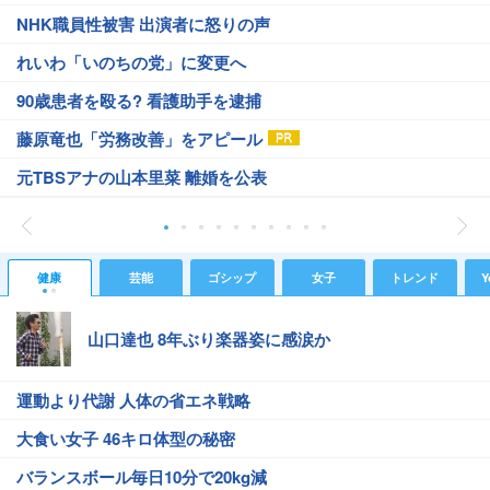
NHK職員性被害 出演者に怒りの声
れいわ「いのちの党」に変更へ
90歳患者を殴る? 看護助手を逮捕
藤原竜也「労務改善」をアピール
元TBSアナの山本里菜 離婚を公表
健康
芸能
ゴシップ
女子
トレンド
Y
山口達也 8年ぶり楽器姿に感涙か
運動より代謝 人体の省エネ戦略
大食い女子 46キロ体型の秘密
バランスボール毎日10分で20kg減