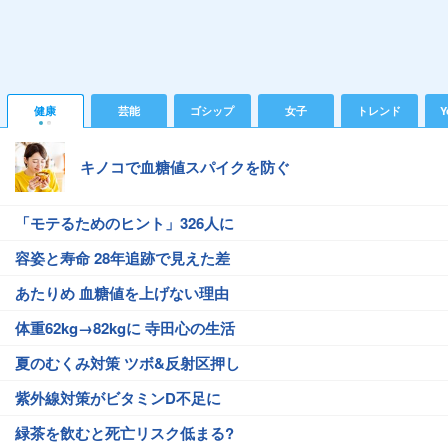
健康
芸能
ゴシップ
女子
トレンド
Y
キノコで血糖値スパイクを防ぐ
「モテるためのヒント」326人に
容姿と寿命 28年追跡で見えた差
あたりめ 血糖値を上げない理由
体重62kg→82kgに 寺田心の生活
夏のむくみ対策 ツボ&反射区押し
紫外線対策がビタミンD不足に
緑茶を飲むと死亡リスク低まる?