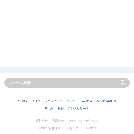
Peachy
ブログ
ショッピング
バンク
みんかぶ
みんかぶChoice
Kstyle
株探
プレスリリース
運営会社
利用規約
プライバシーポリシー
livedoorお客様サポートセンター
livedoor