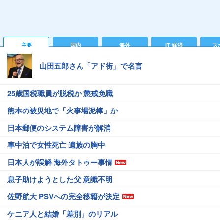
主要
国内
海外
IT 経済
ス
山田五郎さん「アド街」で名言
25歳国税職員が脱税か 懲戒免職
熊本の被災地で「火事場泥棒」か
日本郵便のシステム障害が解消
車中泊で女性死亡 遺族の胸中
日本人が誤解 海外タトゥー事情
息子助けようとした父 意識不明
佐野航大 PSVへの完全移籍が決定
ケニア人と結婚「差別」のリアル