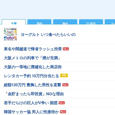
主要
国内
海外
IT 経済
ス
ヨーグルト いつ食べたらいいの
東名や関越道で帰省ラッシュ渋滞
大阪メトロの列車で「煙が充満」
大阪の一等地に廃墟化した商店街
レンタカー予約 10万円分当たる
総額120万円 豊胸した男性を直撃
「金貯まったら即投資」NGな理由
若手だらけの巨人がV争い 困惑
韓国サッカー協 邦人に性接待か