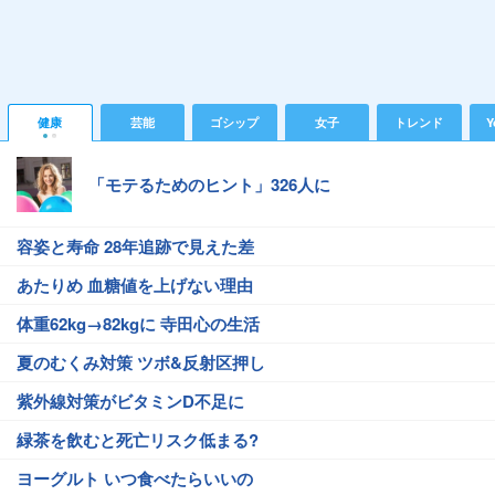
健康
芸能
ゴシップ
女子
トレンド
Y
「モテるためのヒント」326人に
容姿と寿命 28年追跡で見えた差
あたりめ 血糖値を上げない理由
体重62kg→82kgに 寺田心の生活
夏のむくみ対策 ツボ&反射区押し
紫外線対策がビタミンD不足に
緑茶を飲むと死亡リスク低まる?
ヨーグルト いつ食べたらいいの