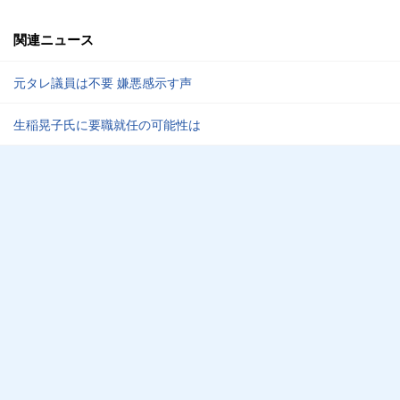
関連ニュース
元タレ議員は不要 嫌悪感示す声
生稲晃子氏に要職就任の可能性は