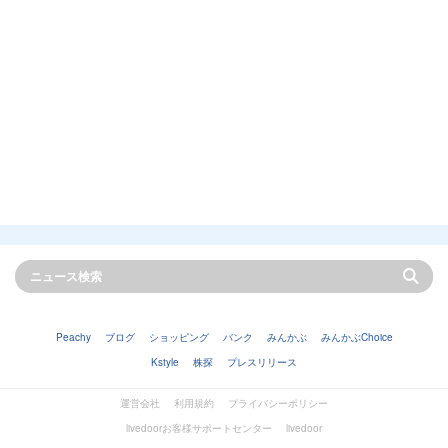
Peachy
ブログ
ショッピング
バンク
みんかぶ
みんかぶChoice
Kstyle
株探
プレスリリース
運営会社
利用規約
プライバシーポリシー
livedoorお客様サポートセンター
livedoor