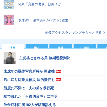
関東「真夏の暑さ」は終了か
卓球WTT 張本美和がベスト8進出
画像アクセスランキングをもっと見る
主要
国内
海外
IT 経済
ス
主犯格とされる男 無期懲役判決
未成年の裸体写真所持か 男逮捕
店に戻り従業員被災 法的責任も
態度に不満で…夫の弟を暴行死
駅で流れた「不適切音声」に声明
飲食店利用者192人が腹痛訴える