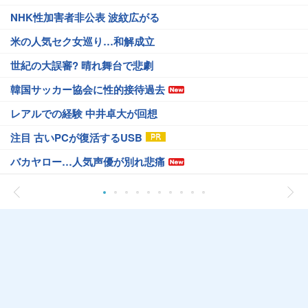
NHK性加害者非公表 波紋広がる
米の人気セク女巡り…和解成立
世紀の大誤審? 晴れ舞台で悲劇
韓国サッカー協会に性的接待過去
レアルでの経験 中井卓大が回想
注目 古いPCが復活するUSB
バカヤロー…人気声優が別れ悲痛