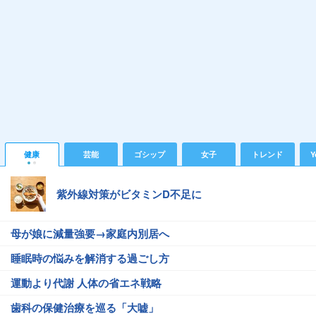
健康
芸能
ゴシップ
女子
トレンド
Y
紫外線対策がビタミンD不足に
母が娘に減量強要→家庭内別居へ
睡眠時の悩みを解消する過ごし方
運動より代謝 人体の省エネ戦略
歯科の保健治療を巡る「大嘘」