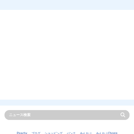
Peachy
ブログ
ショッピング
バンク
みんかぶ
みんかぶChoice