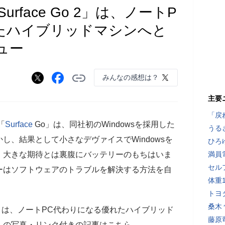
face Go 2」は、ノートP
たハイブリッドマシンへと
ュー
みんなの感想は？
主要
「戻
「
Surface
Go」は、同社初のWindowsを採用した
うる
し、結果として小さなデヴァイスでWindowsを
ひろ
。大きな期待とは裏腹にバッテリーのもちはいま
満員
セル
ーはソフトウェアのトラブルを解決する方法を自
体重
。
トヨ
桑木
o 2」は、ノートPC代わりになる優れたハイブリッド
藤原
」の写真・リンク付きの記事はこちら