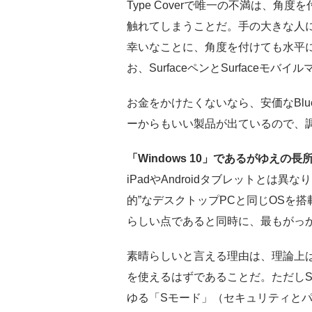
Type Coverで唯一の不満は、
触れてしまうことだ。手の大きな人
幸いなことに、角度を付けても水平
お、SurfaceペンとSurfaceモバ
お金をかけたくないなら、安価なBlu
ーからもいい製品が出ているので、
「Windows 10」であるがゆえの長
iPadやAndroidタブレットとは異なり、S
的”なデスクトップPCと同じOSを搭載し
らしい点であると同時に、最もがっ
素晴らしいと言える理由は、理論上は
を使えるはずであることだ。ただしSurf
ゆる「Sモード」（セキュリティと