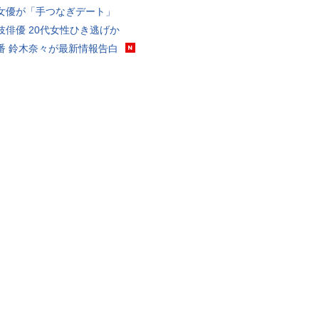
女優が「手つなぎデート」
伎俳優 20代女性ひき逃げか
番 鈴木奈々が最新情報告白