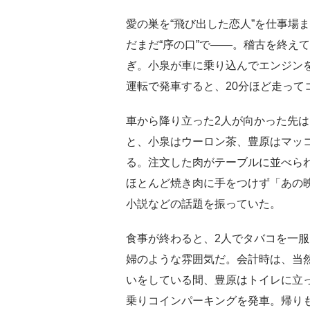
愛の巣を“飛び出した恋人”を仕事場
だまだ“序の口”で――。稽古を終え
ぎ。小泉が車に乗り込んでエンジン
運転で発車すると、20分ほど走って
車から降り立った2人が向かった先
と、小泉はウーロン茶、豊原はマッ
る。注文した肉がテーブルに並べら
ほとんど焼き肉に手をつけず「あの
小説などの話題を振っていた。
食事が終わると、2人でタバコを一
婦のような雰囲気だ。会計時は、当
いをしている間、豊原はトイレに立っ
乗りコインパーキングを発車。帰り