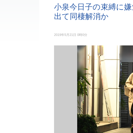
小泉今日子の束縛に嫌
出て同棲解消か
2019年5月21日 0時0分