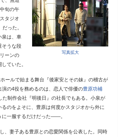
好で、無造
月中旬の午
のスタジオ
3）だった。
小泉は、車
重そうな段
写真拡大
クリーンの
闘していた。
屋ホールで始まる舞台『後家安とその妹』の稽古が
出演の4役を務めるのは、恋人で俳優の
豊原功補
した制作会社『明後日』の社長でもある。小泉が
いるのをよそに、豊原は何度かスタジオから外に
うに一服するだけだった――。
立し、妻子ある豊原との恋愛関係を公表した。同時