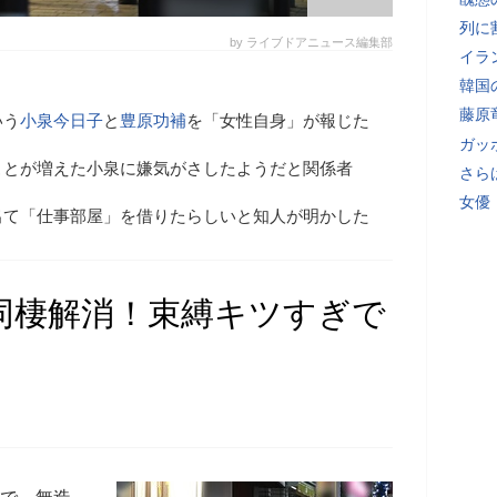
列に
by ライブドアニュース編集部
イラ
韓国
藤原
いう
小泉今日子
と
豊原功補
を「女性自身」が報じた
ガッ
ことが増えた小泉に嫌気がさしたようだと関係者
さら
女優
出て「仕事部屋」を借りたらしいと知人が明かした
同棲解消！束縛キツすぎで