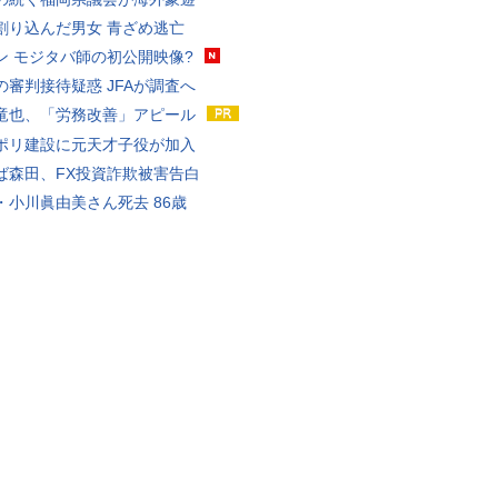
割り込んだ男女 青ざめ逃亡
ン モジタバ師の初公開映像?
の審判接待疑惑 JFAが調査へ
竜也、「労務改善」アピール
ポリ建設に元天才子役が加入
ば森田、FX投資詐欺被害告白
・小川眞由美さん死去 86歳