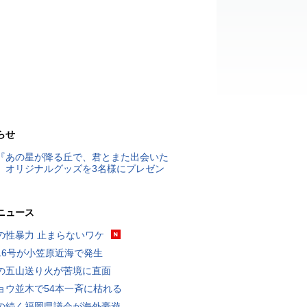
らせ
『あの星が降る丘で、君とまた出会いた
』オリジナルグッズを3名様にプレゼン
ニュース
の性暴力 止まらないワケ
16号が小笠原近海で発生
の五山送り火が苦境に直面
ョウ並木で54本一斉に枯れる
の続く福岡県議会が海外豪遊