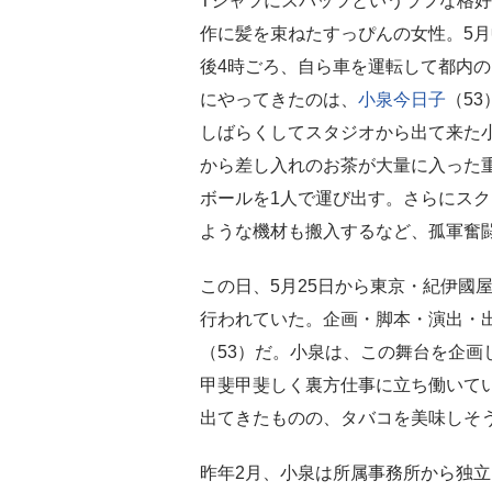
Tシャツにスパッツというラフな格
作に髪を束ねたすっぴんの女性。5
後4時ごろ、自ら車を運転して都内
にやってきたのは、
小泉今日子
（5
しばらくしてスタジオから出て来た
から差し入れのお茶が大量に入った
ボールを1人で運び出す。さらにス
ような機材も搬入するなど、孤軍奮
この日、5月25日から東京・紀伊國
行われていた。企画・脚本・演出・
（53）だ。小泉は、この舞台を企画
甲斐甲斐しく裏方仕事に立ち働いて
出てきたものの、タバコを美味しそ
昨年2月、小泉は所属事務所から独