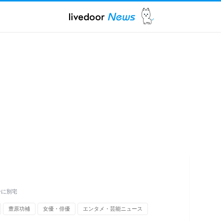
分に別宅
豊原功補
女優・俳優
エンタメ・芸能ニュース