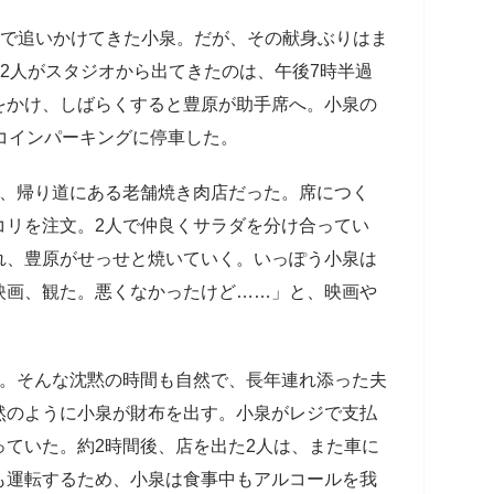
まで追いかけてきた小泉。だが、その献身ぶりはま
て2人がスタジオから出てきたのは、午後7時半過
をかけ、しばらくすると豊原が助手席へ。小泉の
コインパーキングに停車した。
は、帰り道にある老舗焼き肉店だった。席につく
コリを注文。2人で仲良くサラダを分け合ってい
れ、豊原がせっせと焼いていく。いっぽう小泉は
映画、観た。悪くなかったけど……」と、映画や
服。そんな沈黙の時間も自然で、長年連れ添った夫
然のように小泉が財布を出す。小泉がレジで支払
ていた。約2時間後、店を出た2人は、また車に
も運転するため、小泉は食事中もアルコールを我