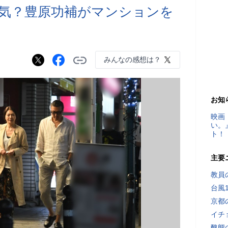
気？豊原功補がマンションを
みんなの感想は？
お知
映画
い。
ト！
主要
教員
台風
京都
イチ
醜態