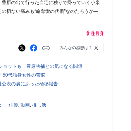
、豊原の出て行った自宅に独りで帰っていく小泉
の切ない痛みも“略奪愛の代償”なのだろうか―
みんなの感想は？
ーショットも！豊原功補との気になる関係
「50代独身女性の苦悩」
愛公表の裏にあった極秘報告
ター
,
俳優
,
動画
,
推し活