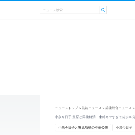
ニューストップ
芸能ニュース
芸能総合ニュース
>
>
>
小泉今日子 豊原と同棲解消！束縛キツすぎで徒歩10
小泉今日子と豊原功補の不倫公表
小泉今日子
ゴシップ