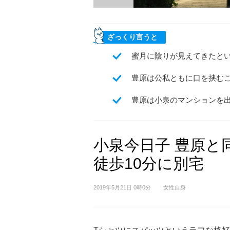
ざっくり言うと
蜜月に陰りが見えてきたと
豊原は公私ともに口を挟む
豊原は小泉のマンションを
小泉今日子 豊原と
徒歩10分に別宅
2019年5月21日 0時0分
女性自身