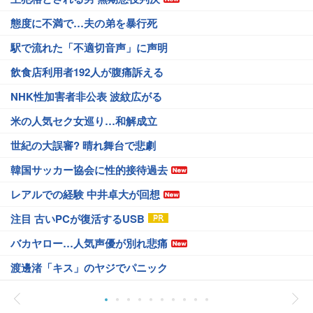
態度に不満で…夫の弟を暴行死
駅で流れた「不適切音声」に声明
飲食店利用者192人が腹痛訴える
NHK性加害者非公表 波紋広がる
米の人気セク女巡り…和解成立
世紀の大誤審? 晴れ舞台で悲劇
韓国サッカー協会に性的接待過去
レアルでの経験 中井卓大が回想
注目 古いPCが復活するUSB
バカヤロー…人気声優が別れ悲痛
渡邊渚「キス」のヤジでパニック