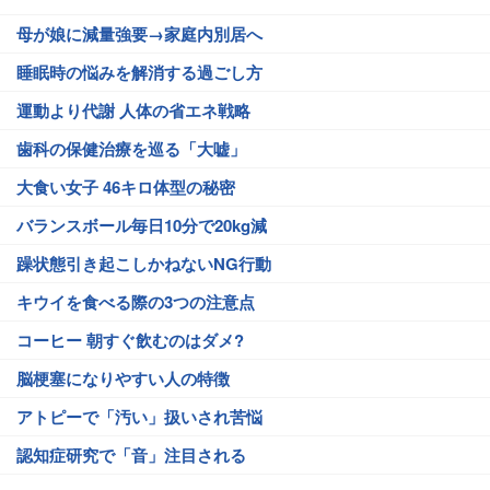
母が娘に減量強要→家庭内別居へ
睡眠時の悩みを解消する過ごし方
運動より代謝 人体の省エネ戦略
歯科の保健治療を巡る「大嘘」
大食い女子 46キロ体型の秘密
バランスボール毎日10分で20kg減
躁状態引き起こしかねないNG行動
キウイを食べる際の3つの注意点
コーヒー 朝すぐ飲むのはダメ?
脳梗塞になりやすい人の特徴
アトピーで「汚い」扱いされ苦悩
認知症研究で「音」注目される