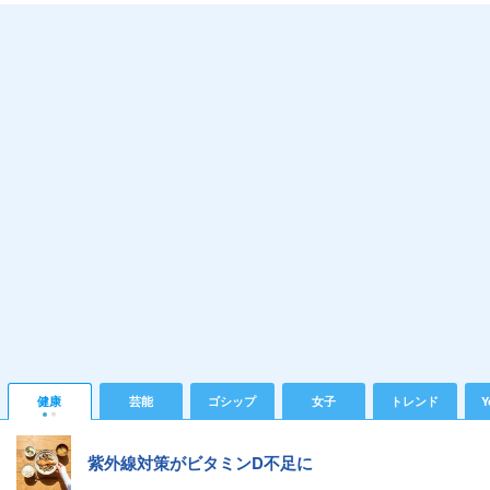
健康
芸能
ゴシップ
女子
トレンド
Y
紫外線対策がビタミンD不足に