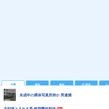
主要
国内
海外
IT 経済
ス
未成年の裸体写真所持か 男逮捕
主犯格とされる男 無期懲役判決