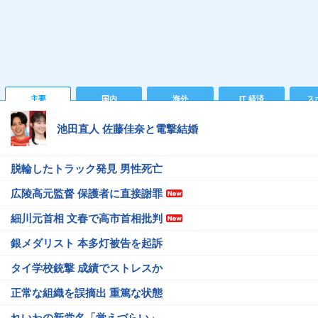
主要
国内
海外
IT 経済
ス
池田直人 佐藤佳奈と電撃結婚
脱輪したトラック発見 男性死亡
広陵高元監督 保護者に直接謝罪
細川元首相 文春で高市首相批判
銀メダリスト 本多灯被告を起訴
タイ学校銃撃 成績でストレスか
正常な組織を誤摘出 重篤な状態
れいわの新党名「覚えづらい」