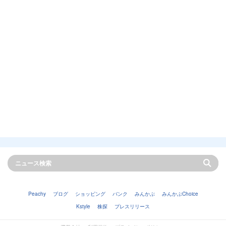
Peachy
ブログ
ショッピング
バンク
みんかぶ
みんかぶChoice
Kstyle
株探
プレスリリース