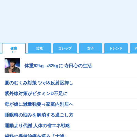
健康
芸能
ゴシップ
女子
トレンド
Y
体重62kg→82kgに 寺田心の生活
夏のむくみ対策 ツボ&反射区押し
紫外線対策がビタミンD不足に
母が娘に減量強要→家庭内別居へ
睡眠時の悩みを解消する過ごし方
運動より代謝 人体の省エネ戦略
歯科の保健治療を巡る「大嘘」