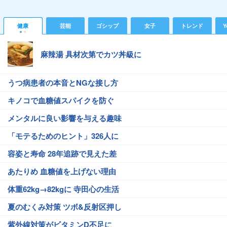
健康
芸能
ゴシップ
女子
トレンド
Y
麻辣湯 具材次第でカツ丼級に
うつ病患者の本音とNGな接し方
キノコで血糖値スパイクを防ぐ
メンタルに良い影響を与える趣味
「モテるためのヒント」326人に
容姿と寿命 28年追跡で見えた差
あたりめ 血糖値を上げない理由
体重62kg→82kgに 寺田心の生活
夏のむくみ対策 ツボ&反射区押し
紫外線対策がビタミンD不足に