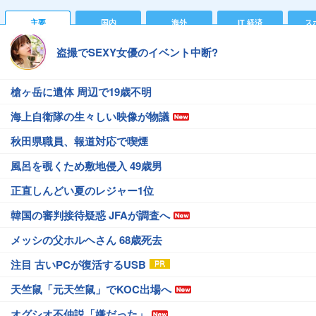
主要
国内
海外
IT 経済
ス
盗撮でSEXY女優のイベント中断?
槍ヶ岳に遺体 周辺で19歳不明
海上自衛隊の生々しい映像が物議
秋田県職員、報道対応で喫煙
風呂を覗くため敷地侵入 49歳男
正直しんどい夏のレジャー1位
韓国の審判接待疑惑 JFAが調査へ
メッシの父ホルヘさん 68歳死去
注目 古いPCが復活するUSB
天竺鼠「元天竺鼠」でKOC出場へ
オグシオ不仲説「嫌だった」