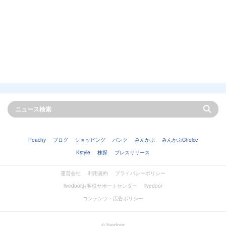
Peachy
ブログ
ショッピング
バンク
みんかぶ
みんかぶChoice
Kstyle
株探
プレスリリース
運営会社
利用規約
プライバシーポリシー
livedoorお客様サポートセンター
livedoor
コンテンツ・広告ポリシー
© livedoor