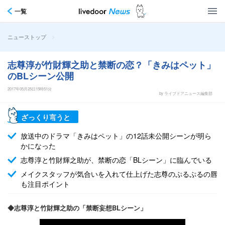
一覧
>
ニューストップ
志尊淳が竹財輝之助と禁断の恋？「きみはペット」
のBLシーン公開
2017年05月25日15時51分
by ライブドアニュース編集部
ざっくり言うと
放送中のドラマ「きみはペット」の12話未公開シーンが明ら
かになった
志尊淳と竹財輝之助が、禁断の恋「BLシーン」に臨んでいる
メイクスタッフが気合いを入れて仕上げた志尊のぷるぷるの唇
も注目ポイント
◆志尊淳と竹財輝之助の「禁断妄想BLシーン」