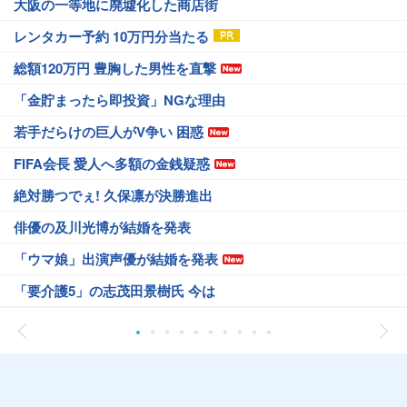
大阪の一等地に廃墟化した商店街
レンタカー予約 10万円分当たる
総額120万円 豊胸した男性を直撃
「金貯まったら即投資」NGな理由
若手だらけの巨人がV争い 困惑
FIFA会長 愛人へ多額の金銭疑惑
絶対勝つでぇ! 久保凛が決勝進出
俳優の及川光博が結婚を発表
「ウマ娘」出演声優が結婚を発表
「要介護5」の志茂田景樹氏 今は