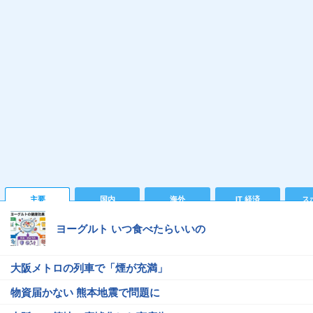
主要
国内
海外
IT 経済
ス
ヨーグルト いつ食べたらいいの
大阪メトロの列車で「煙が充満」
物資届かない 熊本地震で問題に