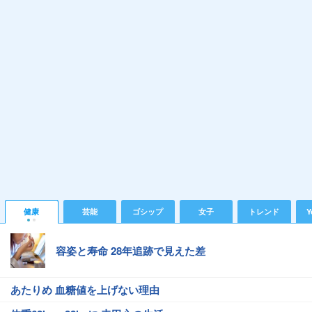
健康
芸能
ゴシップ
女子
トレンド
Y
容姿と寿命 28年追跡で見えた差
あたりめ 血糖値を上げない理由