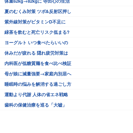
体重62kg→82kgに 寺田心の生活
夏のむくみ対策 ツボ&反射区押し
紫外線対策がビタミンD不足に
緑茶を飲むと死亡リスク低まる?
ヨーグルト いつ食べたらいいの
休みだが疲れる 隠れ疲労対策は
内科医が低糖質麺を食べ比べ検証
母が娘に減量強要→家庭内別居へ
睡眠時の悩みを解消する過ごし方
運動より代謝 人体の省エネ戦略
歯科の保健治療を巡る「大嘘」