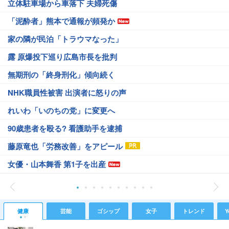
立体駐車場から車落下 夫婦死傷
「泥酔者」熊本で通報が頻発か
家の隣が民泊「トラウマなった」
露 原爆投下巡り広島市長を批判
無期刑の「終身刑化」傾向続く
NHK職員性被害 出演者に怒りの声
れいわ「いのちの党」に変更へ
90歳患者を殴る? 看護助手を逮捕
藤原竜也「労務改善」をアピール
女優・山本舞香 第1子を出産
健康
芸能
ゴシップ
女子
トレンド
Y