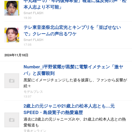
中丸雄一 の「年内復帰希望」報道に猛反発の声「松
本人志より不可能」
Smart FLASH
19:30
テレ東音楽祭北山宏光とキンプリを「並ばせない
で」クレームの声出るワケ
Smart FLASH
17:05
2024年11月18日
Number_i平野紫耀が黒髪に電撃イメチェン「激ヤ
バ」と反響殺到
黒髪にイメージチェンジした姿を披露し、ファンから反響が
続々
モデルプレス
13:07
2歳上の元ジャニや21歳上の松本人志とも…元
SPEED・島袋寛子の熱愛遍歴
過去に2歳上の元ジャニーズJr.や、21歳上の松本人志との熱
愛報道も
文春オンライン