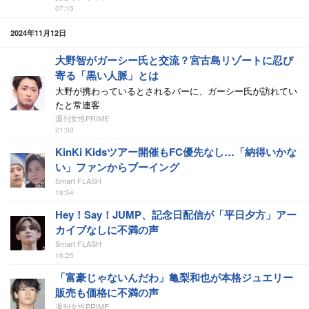
07:15
2024年11月12日
大野智がガーシー氏と交流？宮古島リゾートに忍び
寄る「黒い人脈」とは
大野が携わっているとされるバーに、ガーシー氏が訪れてい
たと常連客
週刊女性PRIME
21:00
KinKi Kidsツアー開催もFC優先なし…「納得いかな
い」ファンからブーイング
Smart FLASH
18:54
Hey！Say！JUMP、記念日配信が「平日夕方」アー
カイブなしに不満の声
Smart FLASH
16:25
「富豪じゃないんだわ」亀梨和也が本格ジュエリー
販売も価格に不満の声
週刊女性PRIME