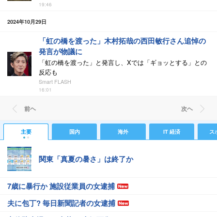
19:46
2024年10月29日
「虹の橋を渡った」木村拓哉の西田敏行さん追悼の
発言が物議に
「虹の橋を渡った」と発言し、Xでは「ギョッとする」との
反応も
Smart FLASH
16:01
前ヘ
次ヘ
主要
国内
海外
IT 経済
ス
関東「真夏の暑さ」は終了か
7歳に暴行か 施設従業員の女逮捕
夫に包丁? 毎日新聞記者の女逮捕