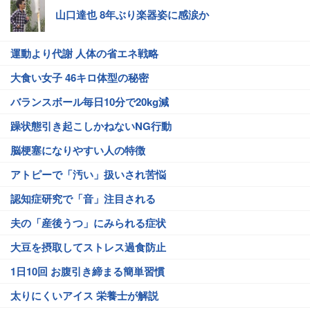
山口達也 8年ぶり楽器姿に感涙か
運動より代謝 人体の省エネ戦略
大食い女子 46キロ体型の秘密
バランスボール毎日10分で20kg減
躁状態引き起こしかねないNG行動
脳梗塞になりやすい人の特徴
アトピーで「汚い」扱いされ苦悩
認知症研究で「音」注目される
夫の「産後うつ」にみられる症状
大豆を摂取してストレス過食防止
1日10回 お腹引き締まる簡単習慣
太りにくいアイス 栄養士が解説