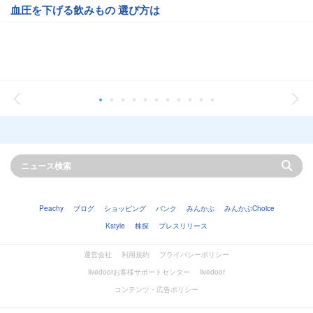
血圧を下げる飲みもの 選び方は
Peachy
ブログ
ショッピング
バンク
みんかぶ
みんかぶChoice
Kstyle
株探
プレスリリース
運営会社
利用規約
プライバシーポリシー
livedoorお客様サポートセンター
livedoor
コンテンツ・広告ポリシー