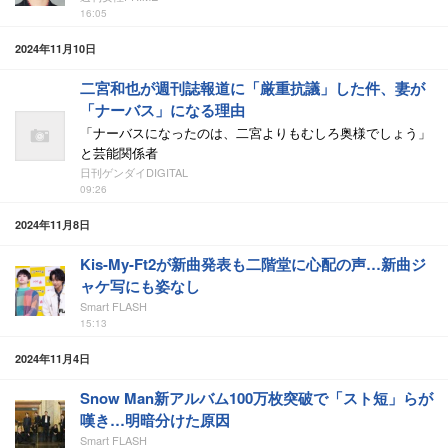
16:05
2024年11月10日
二宮和也が週刊誌報道に「厳重抗議」した件、妻が
「ナーバス」になる理由
「ナーバスになったのは、二宮よりもむしろ奥様でしょう」
と芸能関係者
日刊ゲンダイDIGITAL
09:26
2024年11月8日
Kis-My-Ft2が新曲発表も二階堂に心配の声…新曲ジ
ャケ写にも姿なし
Smart FLASH
15:13
2024年11月4日
Snow Man新アルバム100万枚突破で「スト短」らが
嘆き…明暗分けた原因
Smart FLASH