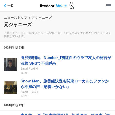
一覧
ニューストップ
>
元ジャニーズ
元ジャニーズ
『元ジャニーズ』に関するニュース記事一覧。トピックスで扱われた注目ニュースを
掲載しています。
2024年11月23日
滝沢秀明氏、Number_i初紅白のウラで友人の発言が
波紋 SNSで不信感も
Smart FLASH
18:35
Snow Man、旅番組決定も関東ローカルにファンか
ら不満の声「納得いかない」
Smart FLASH
14:26
2024年11月22日