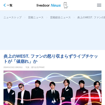
一覧
>
>
>
炎上のWEST. ファ
ニューストップ
芸能ニュース
芸能総合ニュース
炎上のWEST. ファンの怒り収まらずライブチケッ
トが「値崩れ」か
2024年6月6日 20時30分
写真：週刊女性PRIME