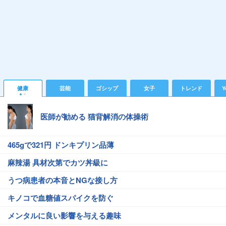
健康
芸能
ゴシップ
女子
トレンド
Y
医師が勧める 猫背解消の体操術
465gで321円 ドンキプリン品薄
麻辣湯 具材次第でカツ丼級に
うつ病患者の本音とNGな接し方
キノコで血糖値スパイクを防ぐ
メンタルに良い影響を与える趣味