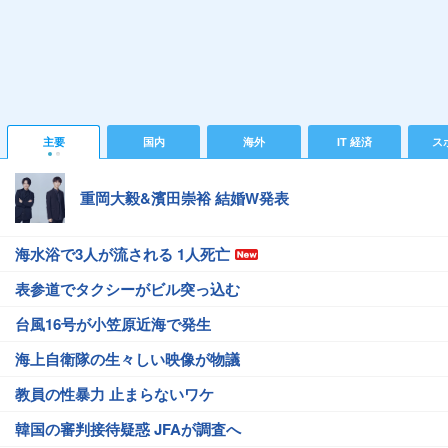
主要
国内
海外
IT 経済
ス
重岡大毅&濱田崇裕 結婚W発表
海水浴で3人が流される 1人死亡
表参道でタクシーがビル突っ込む
台風16号が小笠原近海で発生
海上自衛隊の生々しい映像が物議
教員の性暴力 止まらないワケ
韓国の審判接待疑惑 JFAが調査へ