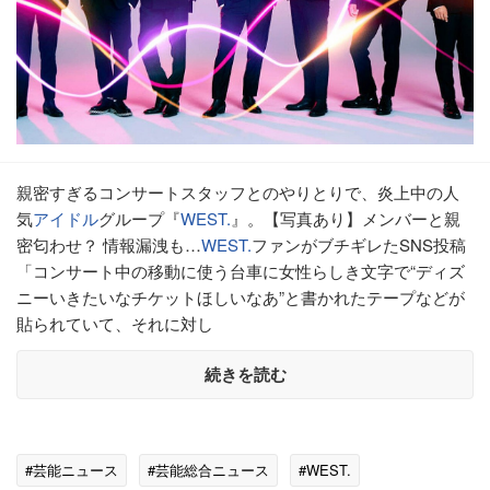
親密すぎるコンサートスタッフとのやりとりで、炎上中の人
気
アイドル
グループ『
WEST.
』。【写真あり】メンバーと親
密匂わせ？ 情報漏洩も…
WEST.
ファンがブチギレたSNS投稿
「コンサート中の移動に使う台車に女性らしき文字で“ディズ
ニーいきたいなチケットほしいなあ”と書かれたテープなどが
貼られていて、それに対し
続きを読む
#芸能ニュース
#芸能総合ニュース
#WEST.