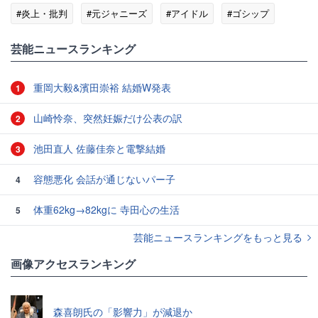
#炎上・批判
#元ジャニーズ
#アイドル
#ゴシップ
芸能ニュースランキング
重岡大毅&濱田崇裕 結婚W発表
1
山崎怜奈、突然妊娠だけ公表の訳
2
池田直人 佐藤佳奈と電撃結婚
3
容態悪化 会話が通じないパー子
4
体重62kg→82kgに 寺田心の生活
5
芸能ニュースランキングをもっと見る
画像アクセスランキング
森喜朗氏の「影響力」が減退か