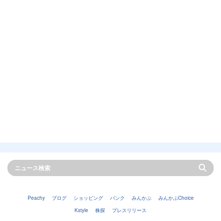
Peachy
ブログ
ショッピング
バンク
みんかぶ
みんかぶChoice
Kstyle
株探
プレスリリース