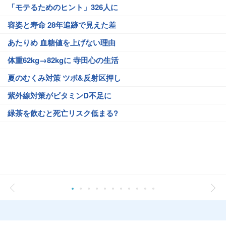
「モテるためのヒント」326人に
容姿と寿命 28年追跡で見えた差
あたりめ 血糖値を上げない理由
体重62kg→82kgに 寺田心の生活
夏のむくみ対策 ツボ&反射区押し
紫外線対策がビタミンD不足に
緑茶を飲むと死亡リスク低まる?