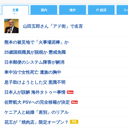
主要
国内
海外
IT 経済
ス
山田五郎さん「アド街」で名言
熊本の被災地で「火事場泥棒」か
25歳国税職員が脱税か 懲戒免職
日本郵便のシステム障害が解消
車中泊で女性死亡 遺族の胸中
息子助けようとした父 意識不明
日本人が誤解 海外タトゥー事情
佐野航大 PSVへの完全移籍が決定
ケニア人と結婚「差別」のリアル
花王が「焼肉店」限定オープン？