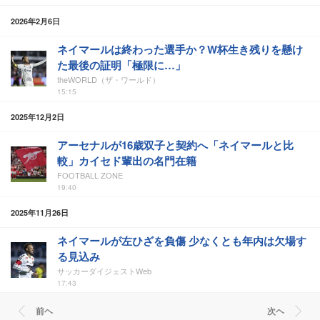
2026年2月6日
ネイマールは終わった選手か？W杯生き残りを懸け
た最後の証明「極限に…」
theWORLD（ザ・ワールド）
15:15
2025年12月2日
アーセナルが16歳双子と契約へ「ネイマールと比
較」カイセド輩出の名門在籍
FOOTBALL ZONE
19:40
2025年11月26日
ネイマールが左ひざを負傷 少なくとも年内は欠場す
る見込み
サッカーダイジェストWeb
17:43
前ヘ
次ヘ