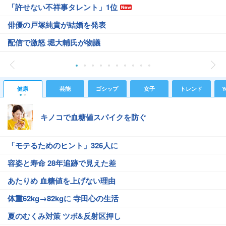
「許せない不祥事タレント」1位
俳優の戸塚純貴が結婚を発表
配信で激怒 堀大輔氏が物議
健康
芸能
ゴシップ
女子
トレンド
Y
キノコで血糖値スパイクを防ぐ
「モテるためのヒント」326人に
容姿と寿命 28年追跡で見えた差
あたりめ 血糖値を上げない理由
体重62kg→82kgに 寺田心の生活
夏のむくみ対策 ツボ&反射区押し