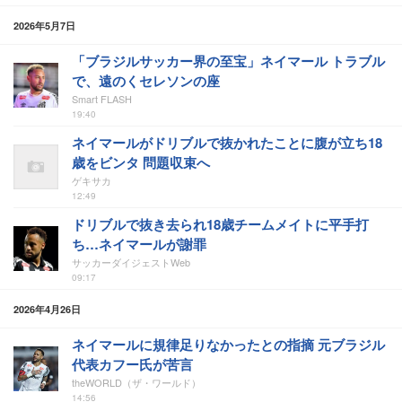
2026年5月7日
「ブラジルサッカー界の至宝」ネイマール トラブル
で、遠のくセレソンの座
Smart FLASH
19:40
ネイマールがドリブルで抜かれたことに腹が立ち18
歳をビンタ 問題収束へ
ゲキサカ
12:49
ドリブルで抜き去られ18歳チームメイトに平手打
ち…ネイマールが謝罪
サッカーダイジェストWeb
09:17
2026年4月26日
ネイマールに規律足りなかったとの指摘 元ブラジル
代表カフー氏が苦言
theWORLD（ザ・ワールド）
14:56