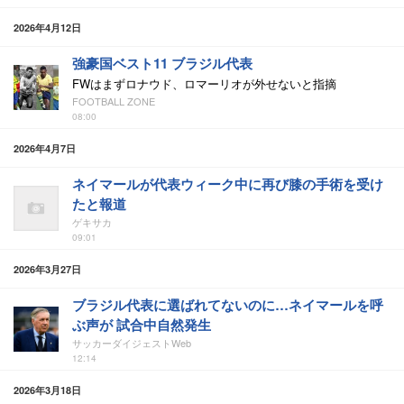
2026年4月12日
強豪国ベスト11 ブラジル代表
FWはまずロナウド、ロマーリオが外せないと指摘
FOOTBALL ZONE
08:00
2026年4月7日
ネイマールが代表ウィーク中に再び膝の手術を受け
たと報道
ゲキサカ
09:01
2026年3月27日
ブラジル代表に選ばれてないのに…ネイマールを呼
ぶ声が 試合中自然発生
サッカーダイジェストWeb
12:14
2026年3月18日