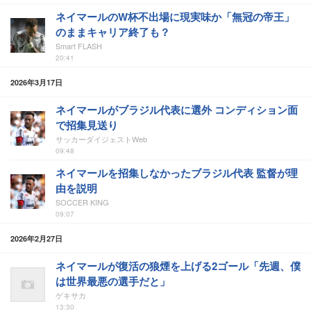
ネイマールのW杯不出場に現実味か「無冠の帝王」
のままキャリア終了も？
Smart FLASH
20:41
2026年3月17日
ネイマールがブラジル代表に選外 コンディション面
で招集見送り
サッカーダイジェストWeb
09:48
ネイマールを招集しなかったブラジル代表 監督が理
由を説明
SOCCER KING
09:07
2026年2月27日
ネイマールが復活の狼煙を上げる2ゴール「先週、僕
は世界最悪の選手だと」
ゲキサカ
13:30