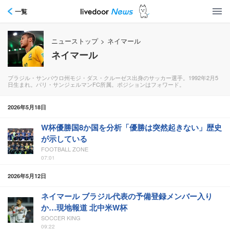
一覧
ニューストップ
>
ネイマール
ネイマール
ブラジル・サンパウロ州モジ・ダス・クルーゼス出身のサッカー選手。1992年2月5
日生まれ。パリ・サンジェルマンFC所属。ポジションはフォワード。
2026年5月18日
W杯優勝国8か国を分析「優勝は突然起きない」歴史
が示している
FOOTBALL ZONE
07:01
2026年5月12日
ネイマール ブラジル代表の予備登録メンバー入り
か…現地報道 北中米W杯
SOCCER KING
09:22