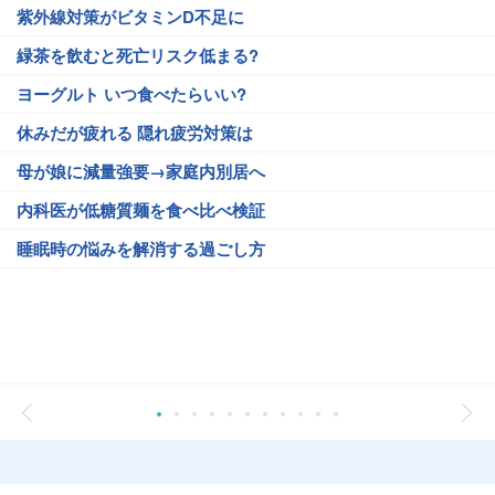
紫外線対策がビタミンD不足に
緑茶を飲むと死亡リスク低まる?
ヨーグルト いつ食べたらいい?
休みだが疲れる 隠れ疲労対策は
母が娘に減量強要→家庭内別居へ
内科医が低糖質麺を食べ比べ検証
睡眠時の悩みを解消する過ごし方